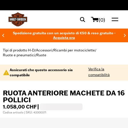
web accessibility
(0)
Spedizione gratuita con un acquisto di €50 & reso gratuito -
Acquista ora
Tipi di prodotto H-D
Accessori
Ricambi per motociclette
/
/
/
Ruote e pneumatici
Ruote
/
Verifica la
Assicurati che questo accessorio sia
compatibilità
compatibile
RUOTA ANTERIORE MACHETE DA 16
POLLICI
1.058,00 CHF
|
Codice articolo | SKU: 43300371