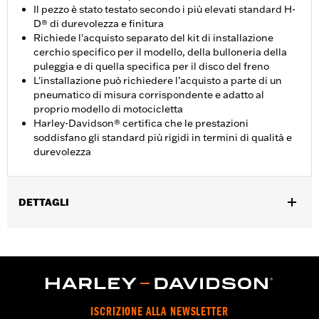
Il pezzo è stato testato secondo i più elevati standard H-
D® di durevolezza e finitura
Richiede l'acquisto separato del kit di installazione
cerchio specifico per il modello, della bulloneria della
puleggia e di quella specifica per il disco del freno
L'installazione può richiedere l’acquisto a parte di un
pneumatico di misura corrispondente e adatto al
proprio modello di motocicletta
Harley-Davidson® certifica che le prestazioni
soddisfano gli standard più rigidi in termini di qualità e
durevolezza
DETTAGLI
Per modelli XL1200C dal ‘11 in poi e XL1200X e XL1200XS dal ‘10
in poi.
Istruzioni di installazione
Posizionamento sulla moto:
Anteriore
Diametro:
16.0
ISCRIZIONE ALLA NEWSLETTER
Venduto/i separatamente:
Kit installazione ruota e bulloneria