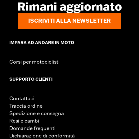
Rimani aggiornato
ingranaggio e rotore
UDM diametro materiale:
Pollici
ISCRIVITI ALLA NEWSLETTER
Venduti singolarmente:
Ciascuno
Materiale:
Alluminio pressofuso
Contenuto della confezione:
Solo cerchio
IMPARA AD ANDARE IN MOTO
Corsi per motociclisti
SUPPORTO CLIENTI
Contattaci
Traccia ordine
Spedizione e consegna
Resi e cambi
Domande frequenti
Dichiarazione di conformità