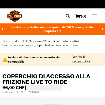
web accessibility
(0)
Spedizione gratuita con un acquisto di €50 & reso gratuito -
Acquista ora
Tipi di prodotto H-D
Accessori
Ricambi per motociclette
/
/
/
Decorazioni e accessori
Coperchi di accesso alla frizione
/
Verifica la
Assicurati che questo accessorio sia
compatibilità
compatibile
COPERCHIO DI ACCESSO ALLA
FRIZIONE LIVE TO RIDE
96,00 CHF
|
Codice articolo | SKU: 25391-90T