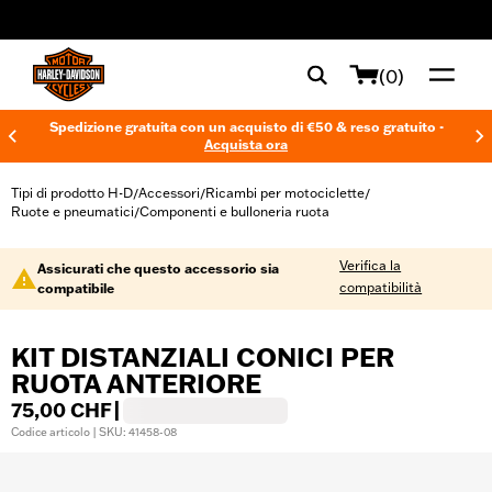
web accessibility
(0)
Spedizione gratuita con un acquisto di €50 & reso gratuito -
Acquista ora
Tipi di prodotto H-D
Accessori
Ricambi per motociclette
/
/
/
Ruote e pneumatici
Componenti e bulloneria ruota
/
Verifica la
Assicurati che questo accessorio sia
compatibilità
compatibile
KIT DISTANZIALI CONICI PER
RUOTA ANTERIORE
75,00 CHF
|
Codice articolo | SKU: 41458-08