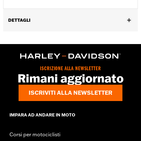
DETTAGLI
Per i modelli Touring dal '08 in senza freni ABS. Non
compatibile con le calotte dei foderi della forcella P/N 46282-07.
Istruzioni di installazione
Venduti singolarmente:
Coppia
Contenuto della confezione:
Comprende i distanziali destro e
ISCRIZIONE ALLA NEWSLETTER
sinistro per la ruota anteriore
Rimani aggiornato
ISCRIVITI ALLA NEWSLETTER
IMPARA AD ANDARE IN MOTO
Corsi per motociclisti