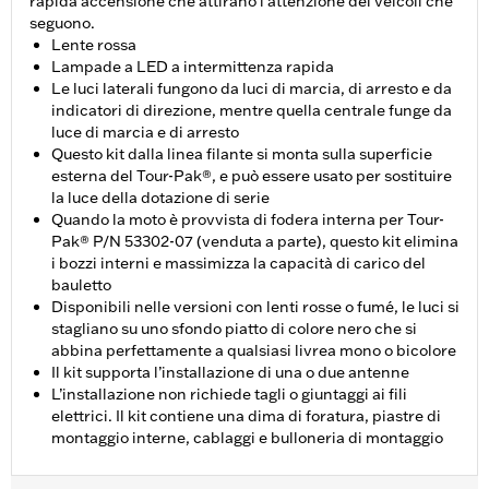
rapida accensione che attirano l'attenzione dei veicoli che
seguono.
Lente rossa
Lampade a LED a intermittenza rapida
Le luci laterali fungono da luci di marcia, di arresto e da
indicatori di direzione, mentre quella centrale funge da
luce di marcia e di arresto
Questo kit dalla linea filante si monta sulla superficie
esterna del Tour-Pak®, e può essere usato per sostituire
la luce della dotazione di serie
Quando la moto è provvista di fodera interna per Tour-
Pak® P/N 53302-07 (venduta a parte), questo kit elimina
i bozzi interni e massimizza la capacità di carico del
bauletto
Disponibili nelle versioni con lenti rosse o fumé, le luci si
stagliano su uno sfondo piatto di colore nero che si
abbina perfettamente a qualsiasi livrea mono o bicolore
Il kit supporta l’installazione di una o due antenne
L’installazione non richiede tagli o giuntaggi ai fili
elettrici. Il kit contiene una dima di foratura, piastre di
montaggio interne, cablaggi e bulloneria di montaggio