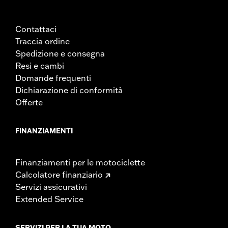
NOTE:
L’aggiunta di un numero eccessivo di accessori elettrici
può sovraccaricare l’impianto di carica della
motocicletta. Se gli accessori elettrici in funzione in un
Contattaci
dato momento consumano più corrente elettrica di
Traccia ordine
quanta l’impianto di carica della moto sia in grado di
generare, il consumo elettrico può esaurire la batteria e
Spedizione e consegna
provocare danni all’impianto elettrico del veicolo.
Resi e cambi
Rivolgersi al proprio concessionario per conoscere la
Domande frequenti
quantità di corrente consumata dagli accessori elettrici.
Dichiarazione di conformità
Offerte
FINANZIAMENTI
Finanziamenti per le motociclette
Calcolatore finanziario
Servizi assicurativi
Extended Service
SERVIZI PER LA TUA MOTO