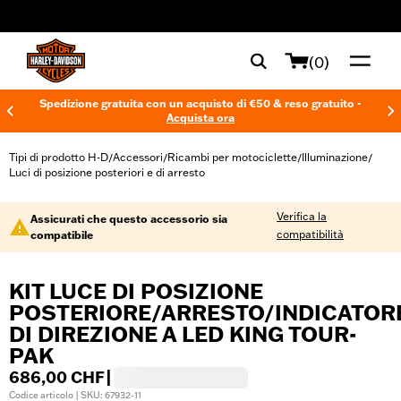
web accessibility
(0)
Spedizione gratuita con un acquisto di €50 & reso gratuito -
Acquista ora
Tipi di prodotto H-D
Accessori
Ricambi per motociclette
Illuminazione
/
/
/
/
Luci di posizione posteriori e di arresto
Verifica la
Assicurati che questo accessorio sia
compatibilità
compatibile
KIT LUCE DI POSIZIONE
POSTERIORE/ARRESTO/INDICATOR
DI DIREZIONE A LED KING TOUR-
PAK
686,00 CHF
|
Codice articolo | SKU: 67932-11