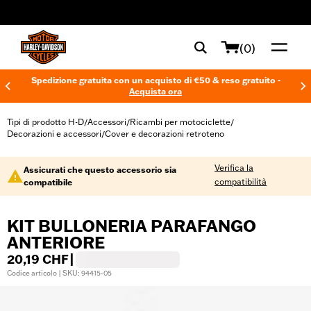
web accessibility
(0)
Spedizione gratuita con un acquisto di €50 & reso gratuito -
Acquista ora
Tipi di prodotto H-D
Accessori
Ricambi per motociclette
/
/
/
Decorazioni e accessori
Cover e decorazioni retroteno
/
Verifica la
Assicurati che questo accessorio sia
compatibilità
compatibile
KIT BULLONERIA PARAFANGO
ANTERIORE
20,19 CHF
|
Codice articolo | SKU: 94415-05