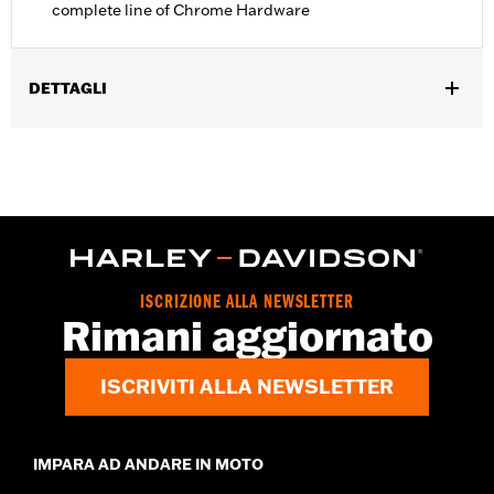
complete line of Chrome Hardware
DETTAGLI
Accessorio universale.
Venduti singolarmente:
Ciascuno
Contenuto della confezione:
4 dadi ciechi cromati
GARANZIA:
1 year limited warranty – Go to
www.h-
d.com/warranty
for full details
ISCRIZIONE ALLA NEWSLETTER
Rimani aggiornato
ISCRIVITI ALLA NEWSLETTER
IMPARA AD ANDARE IN MOTO