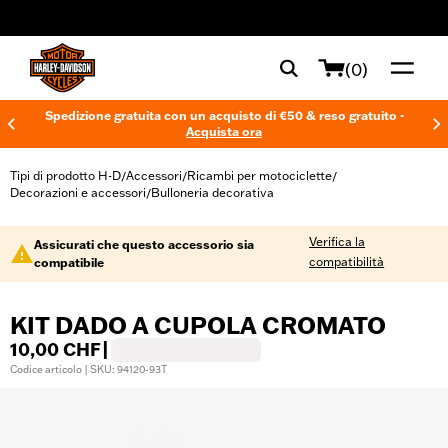
web accessibility
(0)
Spedizione gratuita con un acquisto di €50 & reso gratuito -
Acquista ora
Tipi di prodotto H-D
Accessori
Ricambi per motociclette
/
/
/
Decorazioni e accessori
Bulloneria decorativa
/
Verifica la
Assicurati che questo accessorio sia
compatibilità
compatibile
KIT DADO A CUPOLA CROMATO
10,00 CHF
|
Codice articolo | SKU: 94120-93T