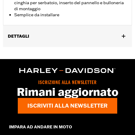
cinghia per serbatoio, inserto del pannello e bulloneria
di montaggio
Semplice da installare
DETTAGLI
Adatto ai modelli FLFB, FLFBS e FLSB dal '18 in poi e FLSTFI
dal '25 in poi.
Istruzioni di installazione
Venduti singolarmente:
Ciascuno
Contenuto della confezione:
Consolle della strumentazione
ISCRIZIONE ALLA NEWSLETTER
nera, inserto e bulloneria di montaggio
Rimani aggiornato
GARANZIA:
1 year limited warranty – Go to
www.h-
d.com/warranty
for full details
ISCRIVITI ALLA NEWSLETTER
IMPARA AD ANDARE IN MOTO