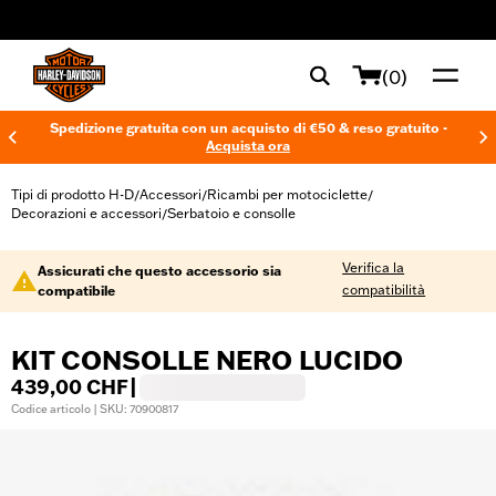
web accessibility
(0)
Spedizione gratuita con un acquisto di €50 & reso gratuito -
Acquista ora
Tipi di prodotto H-D
Accessori
Ricambi per motociclette
/
/
/
Decorazioni e accessori
Serbatoio e consolle
/
Verifica la
Assicurati che questo accessorio sia
compatibilità
compatibile
KIT CONSOLLE NERO LUCIDO
439,00 CHF
|
Codice articolo | SKU: 70900817