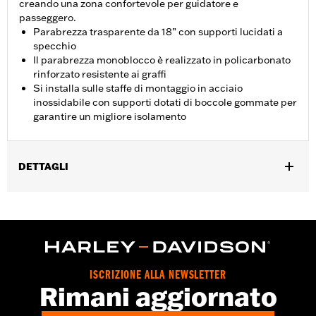
creando una zona confortevole per guidatore e
passeggero.
Parabrezza trasparente da 18” con supporti lucidati a
specchio
Il parabrezza monoblocco è realizzato in policarbonato
rinforzato resistente ai graffi
Si installa sulle staffe di montaggio in acciaio
inossidabile con supporti dotati di boccole gommate per
garantire un migliore isolamento
DETTAGLI
Per modelli FLS, FLSS, FLST, FLSTC, FLSTF, FLSTFB e
FLSTFBS ’00-’17 dotati di luci ausiliarie. I modelli FLS, FLSS,
FLSTF, FLSTFB e FLSTFBS ‘00-’17 richiedono l'acquisto
separato della bulloneria di ancoraggio P/N 91800025. Non
compatibile con modelli con kit di illuminazione ausiliario
Custom P/N 68000051.
ISCRIZIONE ALLA NEWSLETTER
Venduti singolarmente:
Ciascuno
Rimani aggiornato
Materiale:
Policarbonato rinforzato