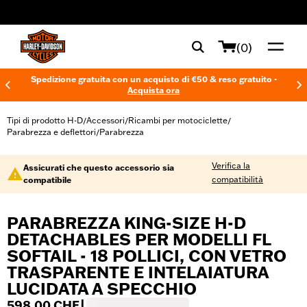
web accessibility
(0)
Spedizione gratuita con un acquisto di €50 & reso gratuito -
Acquista ora
Tipi di prodotto H-D
Accessori
Ricambi per motociclette
/
/
/
Parabrezza e deflettori
Parabrezza
/
Verifica la
Assicurati che questo accessorio sia
compatibilità
compatibile
PARABREZZA KING-SIZE H-D
DETACHABLES PER MODELLI FL
SOFTAIL - 18 POLLICI, CON VETRO
TRASPARENTE E INTELAIATURA
LUCIDATA A SPECCHIO
598,00 CHF
|