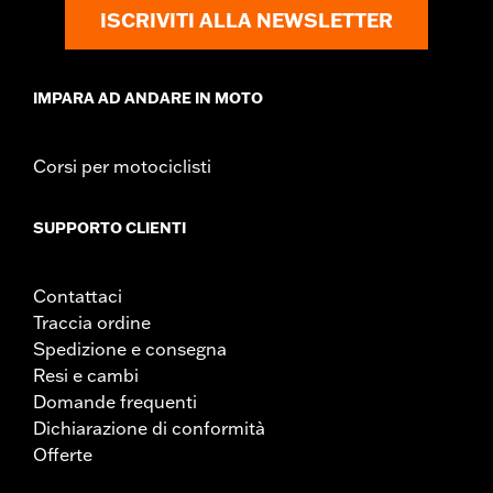
Larghezza:
23.1 Inches
ISCRIVITI ALLA NEWSLETTER
Contenuto della confezione:
Parabrezza completo con tutta la
bulloneria di montaggio
UDM larghezza materiale:
Pollici
IMPARA AD ANDARE IN MOTO
Altezza parabrezza sopra il faro anteriore:
18.0
UDM altezza parabrezza sopra il faro anteriore:
Pollici
Altezza complessiva parabrezza:
23.4
Corsi per motociclisti
UDM altezza complessiva parabrezza:
Pollici
GARANZIA:
1 year limited warranty – Go to
www.h-
SUPPORTO CLIENTI
d.com/warranty
for full details
Contattaci
Traccia ordine
Spedizione e consegna
Resi e cambi
Domande frequenti
Dichiarazione di conformità
Offerte