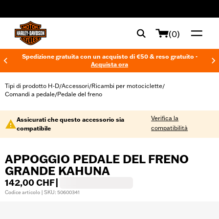
web accessibility
(0)
Spedizione gratuita con un acquisto di €50 & reso gratuito -
Acquista ora
Tipi di prodotto H-D
Accessori
Ricambi per motociclette
/
/
/
Comandi a pedale
Pedale del freno
/
Verifica la
Assicurati che questo accessorio sia
compatibilità
compatibile
APPOGGIO PEDALE DEL FRENO
GRANDE KAHUNA
142,00 CHF
|
Codice articolo | SKU: 50600341