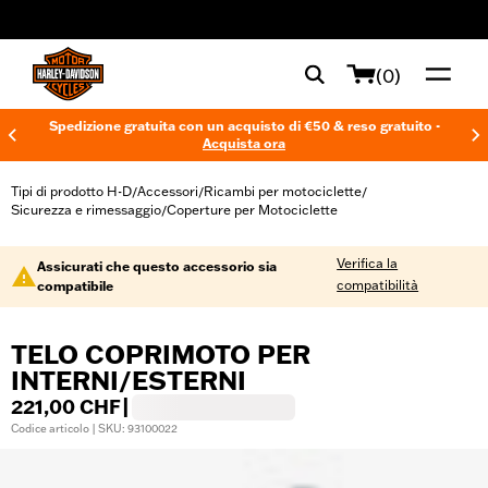
web accessibility
(0)
Spedizione gratuita con un acquisto di €50 & reso gratuito -
Acquista ora
Tipi di prodotto H-D
Accessori
Ricambi per motociclette
/
/
/
Sicurezza e rimessaggio
Coperture per Motociclette
/
Verifica la
Assicurati che questo accessorio sia
compatibilità
compatibile
TELO COPRIMOTO PER
INTERNI/ESTERNI
221,00 CHF
|
Codice articolo | SKU: 93100022