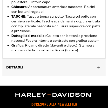
poliestere. Tinto in capo.
Chiusura
:
Abbottonatura anteriore nascosta. Polsini
con bottoni regolabili.
TASCHE
:
Tasca a toppa sul petto. Tasca sul petto con
cerniera verticale. Tasche scaldamani a doppia entrata
con zip laterale nascosta e chiusura superiore con patta
a pressione.
Dettagli del modello
:
Colletto con bottoni a pressione
nascosti Fodera interna a contrasto con grafica custom.
Grafica
:
Ricamo diretto (davanti e dietro). Stampa a
mano morbida con effetto délavé (fodera).
DETTAGLI
Genere:
Donna
,
Caratteristiche funzionali:
Tasche
Chiusura frontale a bottoni
GARANZIA:
Garanzia limitata di 2 anni – Visitare la pagina
www.h-d.com/warranty
per le informazioni complete
Origine:
Articolo d'importazione
ISCRIZIONE ALLA NEWSLETTER