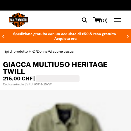
web accessibility
(0)
Spedizione gratuita con un acquisto di €50 & reso gratuito -
Acquista ora
Tipi di prodotto H-D
Donna
Giacche casual
/
/
GIACCA MULTIUSO HERITAGE
TWILL
216,00 CHF
|
Codice articolo | SKU: 97418-25VW