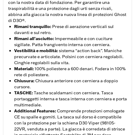
con la nostra data di fondazione. Per garantire una
traspirabilità e una protezione dagli urti senza rivali,
abbina alla giacca la nostra nuova linea di protezioni Ghost
di D3O®.
Rimani tranquillo
:
Prese di aerazione verticali sul
davanti e sul retro.
Rimani all’asciutto
:
Impermeabile e con cuciture
sigillate. Patta frangivento interna con cerniera.
Vestibilità e mobilità
:
sistema “action back”. Maniche
precurvate e articolate. Polsini con cerniera regolabili.
Cinghie regolabili sulla vita.
Materiali
:
100% poliestere a 600 denari. Fodera in 100%
rete di poliestere.
Chiusura
:
Chiusura anteriore con cerniera a doppio
cursore.
TASCHE
:
Tasche scaldamani con cerniera. Tasca
portaoggetti interna e tasca interna con cerniera e porta
multimediale.
Additional Features
:
Comprende protezioni omologate
CE su spalle e gomiti. La tasca sul dorso è compatibile
con la protezione per la schiena D30 Viper (98105-
22VR, venduta a parte). La giacca è corredata di strisce