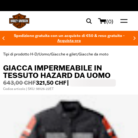
web accessibility
(0)
Spedizione gratuita con un acquisto di €50 & reso gratuito -
Acquista ora
Tipi di prodotto H-D
Uomo
Giacche e gilet
Giacche da moto
/
/
/
GIACCA IMPERMEABILE IN
TESSUTO HAZARD DA UOMO
643,00 CHF
321,50 CHF
|
Codice articolo | SKU: 98126-22ET