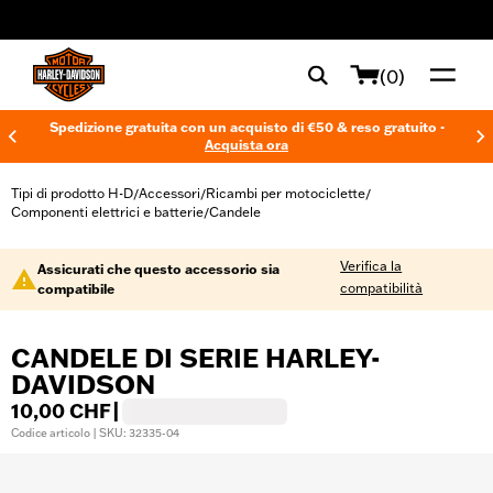
web accessibility
(0)
Spedizione gratuita con un acquisto di €50 & reso gratuito -
Acquista ora
Tipi di prodotto H-D
Accessori
Ricambi per motociclette
/
/
/
Componenti elettrici e batterie
Candele
/
Verifica la
Assicurati che questo accessorio sia
compatibilità
compatibile
CANDELE DI SERIE HARLEY-
DAVIDSON
10,00 CHF
|
Codice articolo | SKU: 32335-04