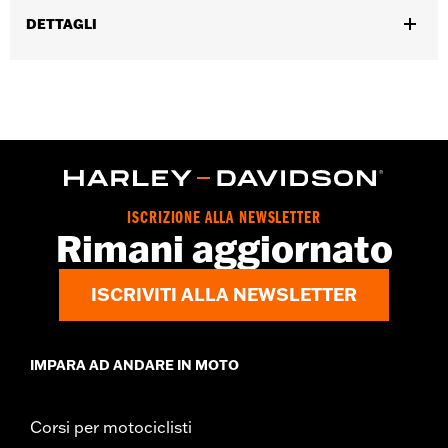
DETTAGLI
Per i modelli VRSC™ '02-'17.
Venduti singolarmente:
Ciascuno
Contenuto della confezione:
1 candela
GARANZIA:
1 year limited warranty – Go to
www.h-
d.com/warranty
for full details
ISCRIZIONE ALLA NEWSLETTER
Rimani aggiornato
ISCRIVITI ALLA NEWSLETTER
IMPARA AD ANDARE IN MOTO
Corsi per motociclisti