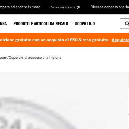
Impara ad andare in moto
Ricerca concessionaria
Prova su strada
NNA
PRODOTTI E ARTICOLI DA REGALO
SCOPRI H-D
dizione gratuita con un acquisto di €50 & reso gratuito -
Acquista
ssori
Coperchi di accesso alla frizione
/