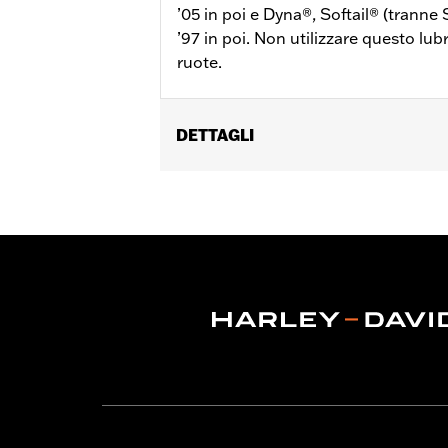
’05 in poi e Dyna®, Softail® (tranne 
’97 in poi. Non utilizzare questo lubr
ruote.
DETTAGLI
Lubrificante per cuscinetti del cannott
XR dal '05 in poi e Dyna®, Softail® (es
poi. Non utilizzare questo lubrificante 
Venduti singolarmente:
Ciascuno
Contenuto della confezione:
1 cartu
Volume:
14 Once