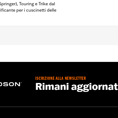
Springer), Touring e Trike dal
ificante per i cuscinetti delle
o di sterzo approvato dalla casa madre, per i modelli VRSC™ d
cluso il modello Springer™), Touring (escluso modello FLTRXR
per i cuscinetti delle ruote.
ccia
ISCRIZIONE ALLA NEWSLETTER
Rimani aggiorna