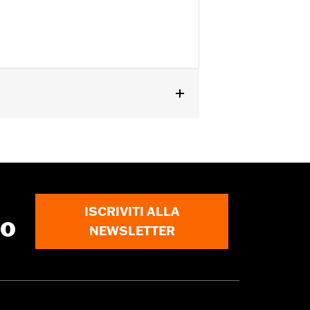
al '02 in poi, XG dal '15 in poi, XL e
RSE dal '25 in poi) e Trike dal '97 in
ISCRIVITI ALLA
to
NEWSLETTER