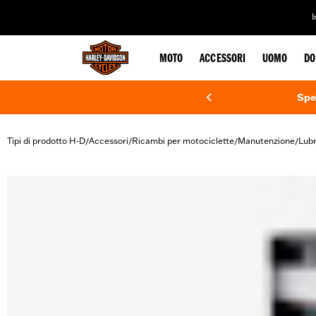
web accessibility
MOTO
ACCESSORI
UOMO
DO
Spe
Tipi di prodotto H-D
Accessori
Ricambi per motociclette
Manutenzione
Lubr
/
/
/
/