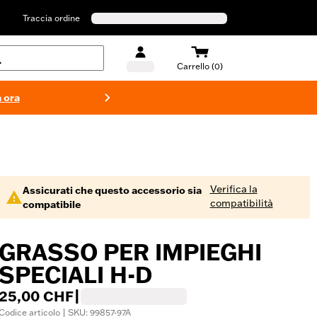
Traccia ordine
Carrello (0)
 ora
Costumi d
Verifica la
Assicurati che questo accessorio sia
compatibilità
compatibile
GRASSO PER IMPIEGHI
SPECIALI H-D
25,00 CHF
|
Codice articolo | SKU: 99857-97A