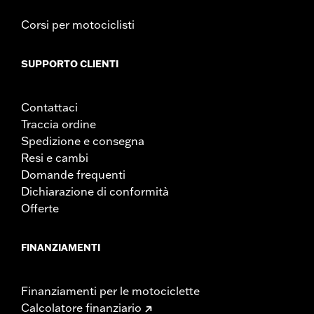
Stile di montaggio:
Rimovibile
Forma:
Barra a sezione tonda
Corsi per motociclisti
Venduto/i separatamente:
Cuscino dello schienale e bulloneria
di fissaggio
SUPPORTO CLIENTI
Altezza:
9.5 Inches
Venduti singolarmente:
Ciascuno
UDM altezza materiale:
Pollici
Contattaci
Materiale:
Acciaio
Traccia ordine
Contenuto della confezione:
Alzata e staffe di montaggio
Spedizione e consegna
GARANZIA:
1 year limited warranty – Go to
www.h-
Resi e cambi
d.com/warranty
for full details
Domande frequenti
Dichiarazione di conformità
Offerte
FINANZIAMENTI
Finanziamenti per le motociclette
Calcolatore finanziario