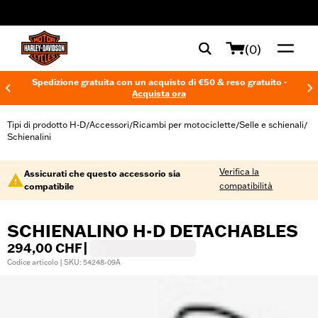
web accessibility
(0)
Spedizione gratuita con un acquisto di €50 & reso gratuito -
Acquista ora
Tipi di prodotto H-D
Accessori
Ricambi per motociclette
Selle e schienali
/
/
/
/
Schienalini
Verifica la
Assicurati che questo accessorio sia
compatibilità
compatibile
SCHIENALINO H-D DETACHABLES
294,00 CHF
|
Codice articolo | SKU: 54248-09A