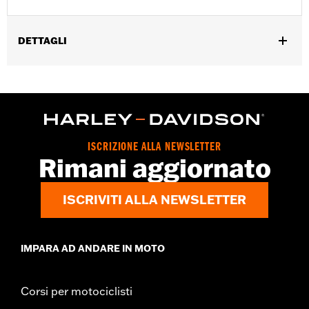
DETTAGLI
Genere:
Unisex
,
,
Caratteristiche funzionali:
Ventilato
Interno rimovibile
,
Traspirante
Antinebbia
Helmet Style:
Full Face
,
,
Technology:
Moisture Wicking
UV Protection
ISCRIZIONE ALLA NEWSLETTER
Shop To Be:
Cool
Rimani aggiornato
ISCRIVITI ALLA NEWSLETTER
IMPARA AD ANDARE IN MOTO
Corsi per motociclisti