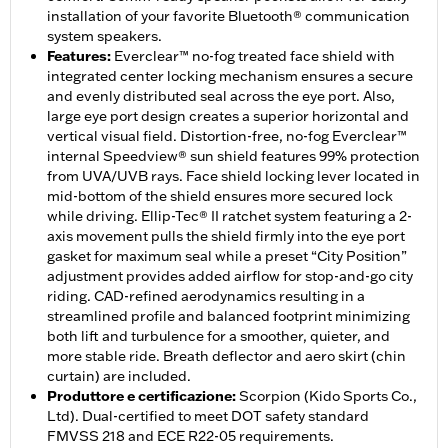
installation of your favorite Bluetooth® communication
system speakers.
Features
:
Everclear™ no-fog treated face shield with
integrated center locking mechanism ensures a secure
and evenly distributed seal across the eye port. Also,
large eye port design creates a superior horizontal and
vertical visual field. Distortion-free, no-fog Everclear™
internal Speedview® sun shield features 99% protection
from UVA/UVB rays. Face shield locking lever located in
mid-bottom of the shield ensures more secured lock
while driving. Ellip-Tec® II ratchet system featuring a 2-
axis movement pulls the shield firmly into the eye port
gasket for maximum seal while a preset “City Position”
adjustment provides added airflow for stop-and-go city
riding. CAD-refined aerodynamics resulting in a
streamlined profile and balanced footprint minimizing
both lift and turbulence for a smoother, quieter, and
more stable ride. Breath deflector and aero skirt (chin
curtain) are included.
Produttore e certificazione
:
Scorpion (Kido Sports Co.,
Ltd). Dual-certified to meet DOT safety standard
FMVSS 218 and ECE R22-05 requirements.