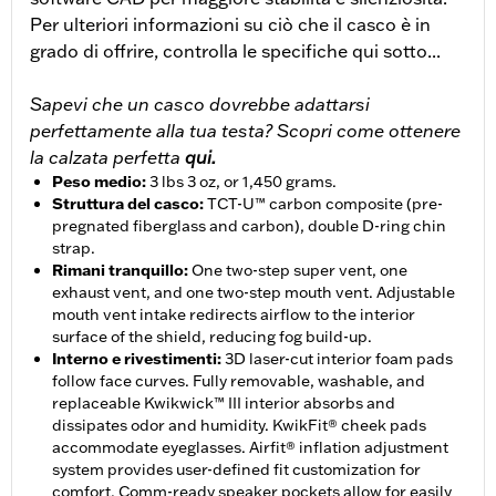
Per ulteriori informazioni su ciò che il casco è in
grado di offrire, controlla le specifiche qui sotto...
Sapevi che un casco dovrebbe adattarsi
perfettamente alla tua testa? Scopri come ottenere
la calzata perfetta
qui.
Peso medio
:
3 lbs 3 oz, or 1,450 grams.
Struttura del casco
:
TCT-U™ carbon composite (pre-
pregnated fiberglass and carbon), double D-ring chin
strap.
Rimani tranquillo
:
One two-step super vent, one
exhaust vent, and one two-step mouth vent. Adjustable
mouth vent intake redirects airflow to the interior
surface of the shield, reducing fog build-up.
Interno e rivestimenti
:
3D laser-cut interior foam pads
follow face curves. Fully removable, washable, and
replaceable Kwikwick™ III interior absorbs and
dissipates odor and humidity. KwikFit® cheek pads
accommodate eyeglasses. Airfit® inflation adjustment
system provides user-defined fit customization for
comfort. Comm-ready speaker pockets allow for easily