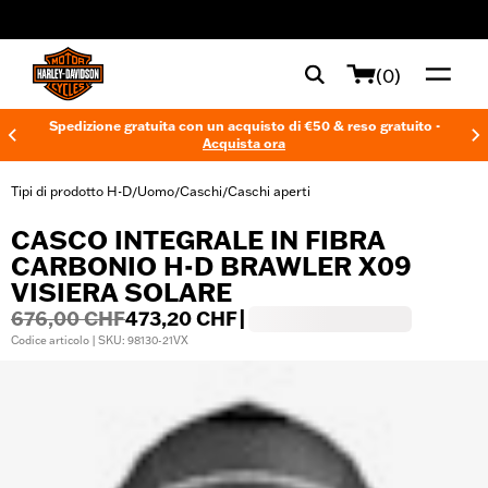
web accessibility
(0)
Spedizione gratuita con un acquisto di €50 & reso gratuito -
Acquista ora
Tipi di prodotto H-D
Uomo
Caschi
Caschi aperti
/
/
/
CASCO INTEGRALE IN FIBRA
CARBONIO H-D BRAWLER X09
VISIERA SOLARE
676,00 CHF
473,20 CHF
|
Codice articolo | SKU: 98130-21VX