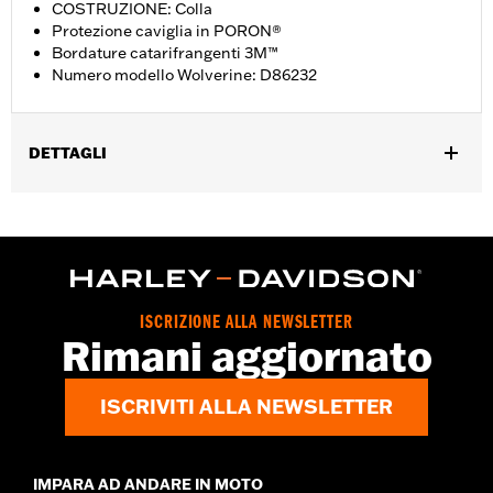
COSTRUZIONE: Colla
Protezione caviglia in PORON®
Bordature catarifrangenti 3M™
Numero modello Wolverine: D86232
DETTAGLI
Genere:
Donna
GARANZIA:
Garanzia del produttore Wolverine Worldwide –
Visitare la pagina
www.h-d.com/warranty
per le informazioni
complete
Origine:
Importata
ISCRIZIONE ALLA NEWSLETTER
Dimension Description:
ALTEZZA GAMBALE: 13,3 cm /
Rimani aggiornato
ALTEZZA TACCO: 2,5 cm
ISCRIVITI ALLA NEWSLETTER
IMPARA AD ANDARE IN MOTO