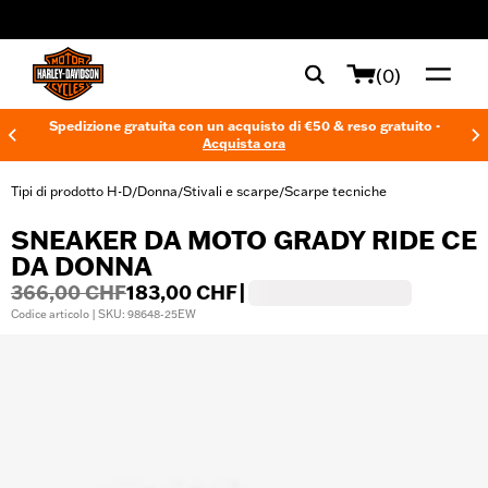
web accessibility
(0)
Spedizione gratuita con un acquisto di €50 & reso gratuito -
Acquista ora
Tipi di prodotto H-D
Donna
Stivali e scarpe
Scarpe tecniche
/
/
/
SNEAKER DA MOTO GRADY RIDE CE
DA DONNA
366,00 CHF
183,00 CHF
|
Codice articolo | SKU: 98648-25EW