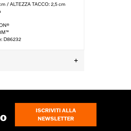
cm / ALTEZZA TACCO: 2,5 cm
a
RON®
 3M™
e: D86232
anty
per le informazioni complete
ISCRIVITI ALLA
to
NEWSLETTER