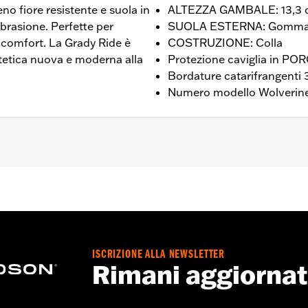
ieno fiore resistente e suola in
ALTEZZA GAMBALE: 13,3 
brasione. Perfette per
SUOLA ESTERNA: Gomm
 comfort. La Grady Ride è
COSTRUZIONE: Colla
tetica nuova e moderna alla
Protezione caviglia in PO
Bordature catarifrangenti
Numero modello Wolverin
olverine Worldwide – Visitare la pagina
www.h-d.com/warr
MBALE: 13,3 cm / ALTEZZA TACCO: 2,5 cm
ISCRIZIONE ALLA NEWSLETTER
Rimani aggiorna