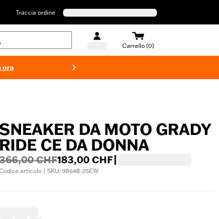
Traccia ordine
Carrello (0)
 ora
Costumi d
SNEAKER DA MOTO GRADY
RIDE CE DA DONNA
366,00 CHF
183,00 CHF
|
Codice articolo | SKU: 98648-25EW