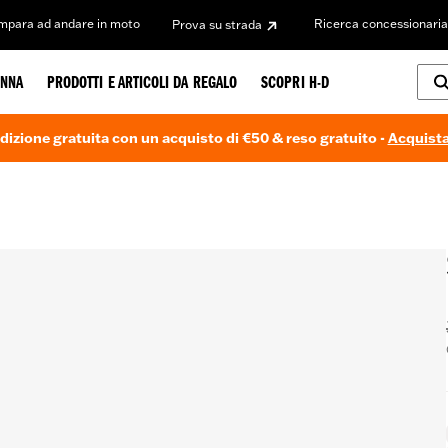
Impara ad andare in moto
Ricerca concessionaria
Prova su strada
NNA
PRODOTTI E ARTICOLI DA REGALO
SCOPRI H-D
dizione gratuita con un acquisto di €50 & reso gratuito -
Acquista