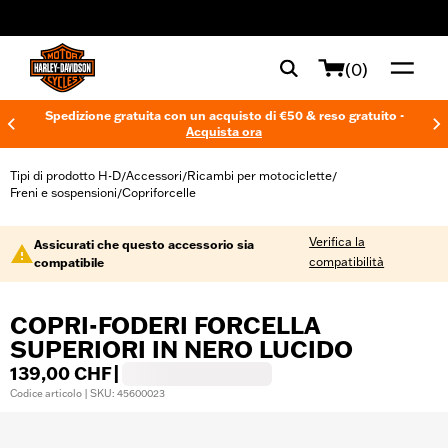
web accessibility
(0)
Spedizione gratuita con un acquisto di €50 & reso gratuito -
Acquista ora
Tipi di prodotto H-D
Accessori
Ricambi per motociclette
/
/
/
Freni e sospensioni
Copriforcelle
/
Verifica la
Assicurati che questo accessorio sia
compatibilità
compatibile
COPRI-FODERI FORCELLA
SUPERIORI IN NERO LUCIDO
139,00 CHF
|
Codice articolo | SKU: 45600023