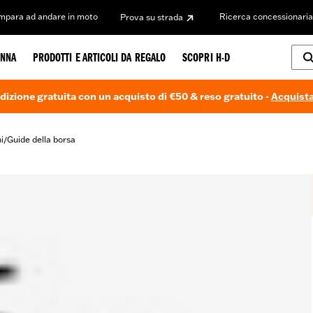
Impara ad andare in moto
Ricerca concessionaria
Prova su strada
NNA
PRODOTTI E ARTICOLI DA REGALO
SCOPRI H-D
dizione gratuita con un acquisto di €50 & reso gratuito -
Acquista
i
Guide della borsa
/