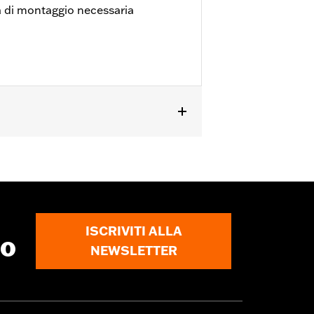
ria di montaggio necessaria
STSE dal '26 in poi. Di serie sui
le protezioni tubolari delle borse
ta alle gambe e all’integrità estetica
e costruite né concepite per offrire
ISCRIVITI ALLA
to
getto di altro genere.
NEWSLETTER