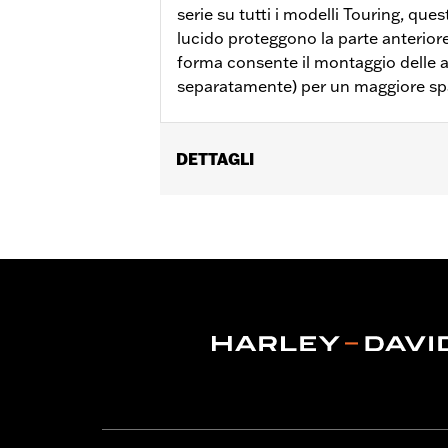
serie su tutti i modelli Touring, que
lucido proteggono la parte anteriore 
forma consente il montaggio delle 
separatamente) per un maggiore spa
DETTAGLI
Adatto ai modelli FLHXSE, FLTRXSE dal
modelli FLHXU dal '25 in poi, FLHXL, F
laterali 90201902 e 90201903.
Istruzioni di installazione
NOTE:
Questi elementi protettivi posso
del veicolo (caduta da fermi, sc
protezione contro eventuali les