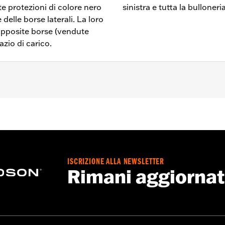
ste protezioni di colore nero
sinistra e tutta la bullone
delle borse laterali. La loro
apposite borse (vendute
zio di carico.
 '23 in poi, FLHX, FLTRX, FLTRXSTSE dal '24 in poi e FLHX
LHXLSE e FLTRXL dal '26 in poi. Non installabile assieme al
no, in determinate circostanze, offrire una protezione limita
ISCRIZIONE ALLA NEWSLETTER
ivolata a velocità molto bassa). Tuttavia, esse non sono stat
Rimani aggiorna
ioni provocate dall’impatto con un altro veicolo o con un og