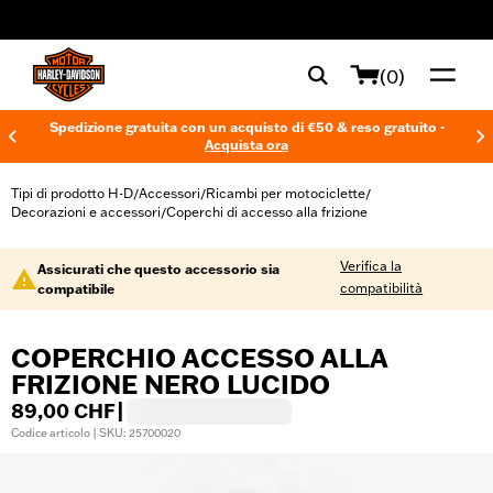
web accessibility
(0)
Spedizione gratuita con un acquisto di €50 & reso gratuito -
Acquista ora
Tipi di prodotto H-D
Accessori
Ricambi per motociclette
/
/
/
Decorazioni e accessori
Coperchi di accesso alla frizione
/
Verifica la
Assicurati che questo accessorio sia
compatibilità
compatibile
COPERCHIO ACCESSO ALLA
FRIZIONE NERO LUCIDO
89,00 CHF
|
Codice articolo | SKU: 25700020