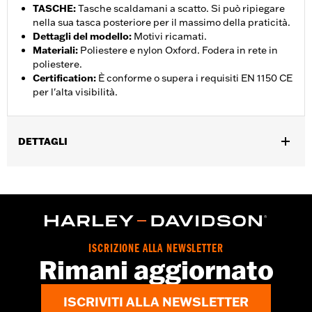
TASCHE
:
Tasche scaldamani a scatto. Si può ripiegare
nella sua tasca posteriore per il massimo della praticità.
Dettagli del modello
:
Motivi ricamati.
Materiali
:
Poliestere e nylon Oxford. Fodera in rete in
poliestere.
Certification
:
È conforme o supera i requisiti EN 1150 CE
per l'alta visibilità.
DETTAGLI
Genere:
Uomo
,
,
,
Caratteristiche funzionali:
Vita regolabile
Tasche
Riflettente
,
Auto-imballante
Chiusura anteriore con cerniera a doppio
cursore
GARANZIA:
2 year limited warranty – Go to
www.h-
ISCRIZIONE ALLA NEWSLETTER
d.com/warranty
for full details
Rimani aggiornato
Origine:
Imported
ISCRIVITI ALLA NEWSLETTER