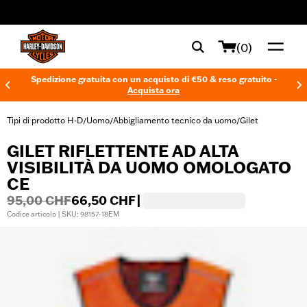
web accessibility
(0)
Spedizione gratuita con un acquisto di €50 & reso gratuito -
Acquista ora
Tipi di prodotto H-D
Uomo
Abbigliamento tecnico da uomo
Gilet
/
/
/
GILET RIFLETTENTE AD ALTA
VISIBILITÀ DA UOMO OMOLOGATO
CE
95,00 CHF
66,50 CHF
|
Codice articolo | SKU: 98157-18EM