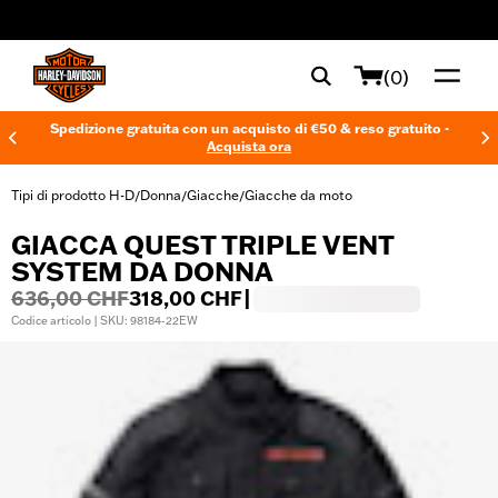
web accessibility
(0)
Spedizione gratuita con un acquisto di €50 & reso gratuito -
Acquista ora
Tipi di prodotto H-D
Donna
Giacche
Giacche da moto
/
/
/
GIACCA QUEST TRIPLE VENT
SYSTEM DA DONNA
636,00 CHF
318,00 CHF
|
Codice articolo | SKU: 98184-22EW