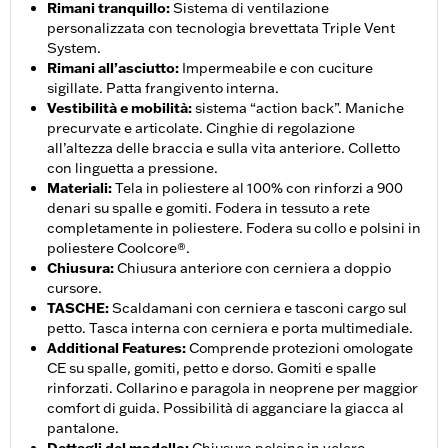
Rimani tranquillo
:
Sistema di ventilazione
personalizzata con tecnologia brevettata Triple Vent
System.
Rimani all’asciutto
:
Impermeabile e con cuciture
sigillate. Patta frangivento interna.
Vestibilità e mobilità
:
sistema “action back”. Maniche
precurvate e articolate. Cinghie di regolazione
all’altezza delle braccia e sulla vita anteriore. Colletto
con linguetta a pressione.
Materiali
:
Tela in poliestere al 100% con rinforzi a 900
denari su spalle e gomiti. Fodera in tessuto a rete
completamente in poliestere. Fodera su collo e polsini in
poliestere Coolcore®.
Chiusura
:
Chiusura anteriore con cerniera a doppio
cursore.
TASCHE
:
Scaldamani con cerniera e tasconi cargo sul
petto. Tasca interna con cerniera e porta multimediale.
Additional Features
:
Comprende protezioni omologate
CE su spalle, gomiti, petto e dorso. Gomiti e spalle
rinforzati. Collarino e paragola in neoprene per maggior
comfort di guida. Possibilità di agganciare la giacca al
pantalone.