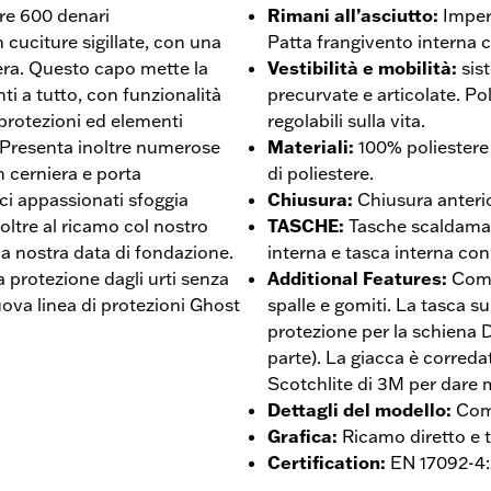
tere 600 denari
Rimani all’asciutto
:
Imper
uciture sigillate, con una
Patta frangivento interna c
era. Questo capo mette la
Vestibilità e mobilità
:
sis
ti a tutto, con funzionalità
precurvate e articolate. Pol
 protezioni ed elementi
regolabili sulla vita.
tà. Presenta inoltre numerose
Materiali
:
100% poliestere
n cerniera e porta
di poliestere.
ici appassionati sfoggia
Chiusura
:
Chiusura anteri
oltre al ricamo col nostro
TASCHE
:
Tasche scaldaman
la nostra data di fondazione.
interna e tasca interna con
a protezione dagli urti senza
Additional Features
:
Comp
nuova linea di protezioni Ghost
spalle e gomiti. La tasca s
protezione per la schiena 
parte). La giacca è corredat
Scotchlite di 3M per dare m
Dettagli del modello
:
Comp
Grafica
:
Ricamo diretto e t
Certification
:
EN 17092-4