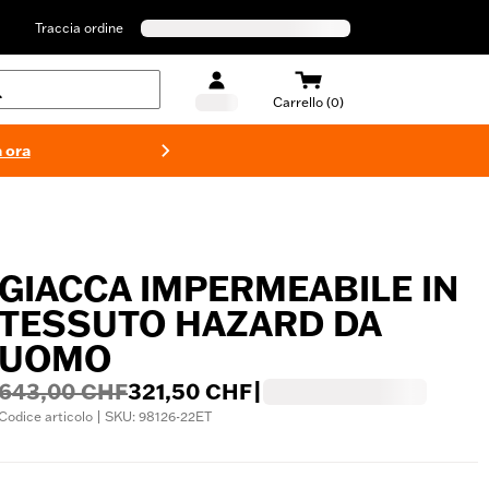
Traccia ordine
Carrello (0)
 ora
Costumi d
GIACCA IMPERMEABILE IN
TESSUTO HAZARD DA
UOMO
643,00 CHF
321,50 CHF
|
Codice articolo | SKU: 98126-22ET