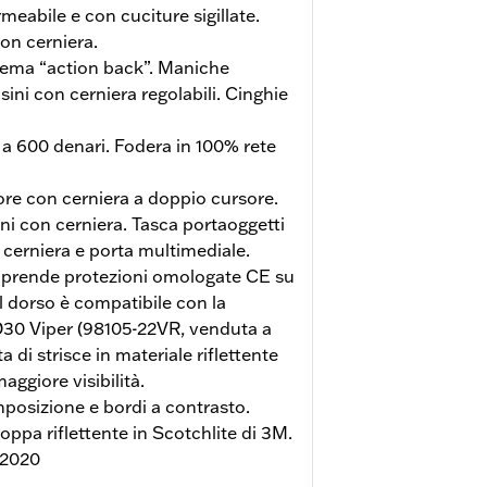
meabile e con cuciture sigillate.
on cerniera.
tema “action back”. Maniche
sini con cerniera regolabili. Cinghie
 a 600 denari. Fodera in 100% rete
ore con cerniera a doppio cursore.
i con cerniera. Tasca portaoggetti
 cerniera e porta multimediale.
rende protezioni omologate CE su
ul dorso è compatibile con la
D30 Viper (98105-22VR, venduta a
a di strisce in materiale riflettente
aggiore visibilità.
osizione e bordi a contrasto.
oppa riflettente in Scotchlite di 3M.
:2020