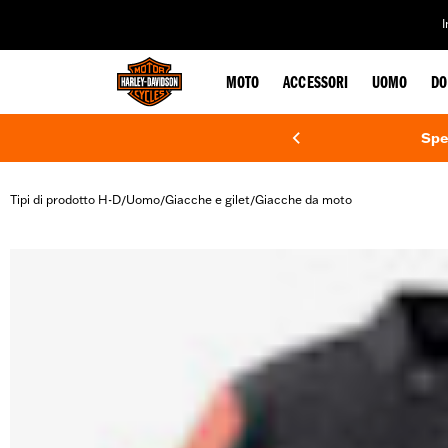
web accessibility
MOTO
ACCESSORI
UOMO
DO
Spe
Tipi di prodotto H-D
Uomo
Giacche e gilet
Giacche da moto
/
/
/