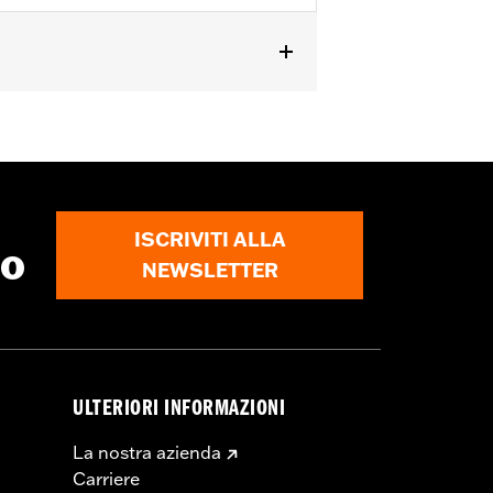
istema â€œaction backâ€� - Basic
,
rniera
,
Cerniera interna
,
Riflettente
,
ISCRIVITI ALLA
to
NEWSLETTER
ULTERIORI INFORMAZIONI
La nostra azienda
Carriere