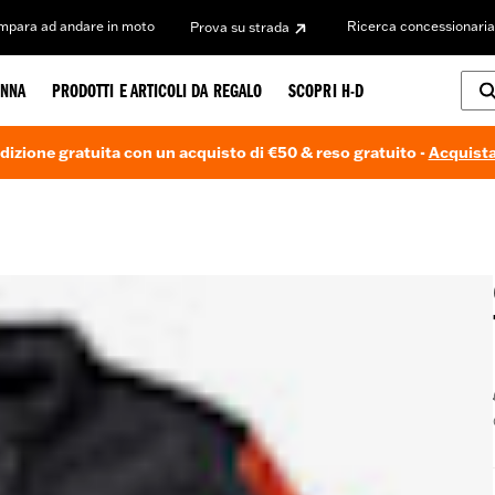
Impara ad andare in moto
Ricerca concessionaria
Prova su strada
NNA
PRODOTTI E ARTICOLI DA REGALO
SCOPRI H-D
dizione gratuita con un acquisto di €50 & reso gratuito -
Acquista