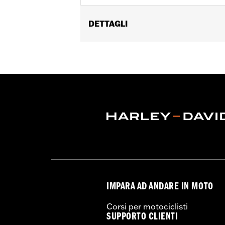
DETTAGLI
Genere:
Uomo
Caratteristiche funzionali:
Ventilato
Polsini regolabili
,
Vita regolabile
,
Chius
Protezione inclusa
,
Tasche per protez
GARANZIA:
Garanzia limitata di 2 anni
Jacket Style:
Moto
Origine:
D’importazione
IMPARA AD ANDARE IN MOTO
Corsi per motociclisti
SUPPORTO CLIENTI