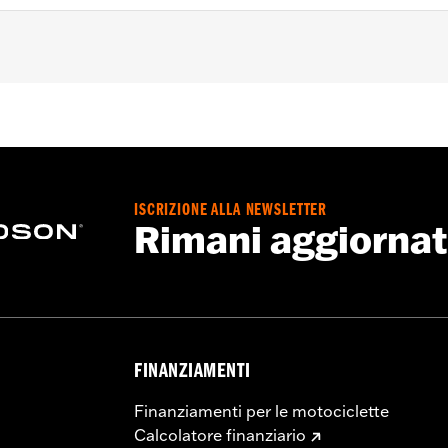
,
Impermeabile
,
Cuciture sigillate
,
Cerniera interna
,
Patte
,
S
ura anteriore con cerniera a doppio cursore
,
Tasche con ce
ioni
 - Visitare
www.h-d.com/warranty
per tutti i dettagli
ISCRIZIONE ALLA NEWSLETTER
Rimani aggiorna
FINANZIAMENTI
Finanziamenti per le motociclette
Calcolatore finanziario