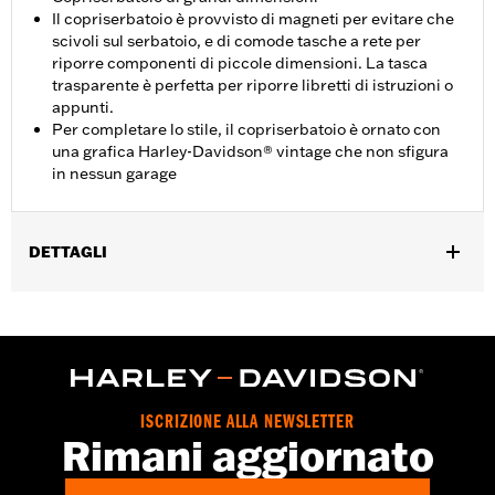
Il copriserbatoio è provvisto di magneti per evitare che
scivoli sul serbatoio, e di comode tasche a rete per
riporre componenti di piccole dimensioni. La tasca
trasparente è perfetta per riporre libretti di istruzioni o
appunti.
Per completare lo stile, il copriserbatoio è ornato con
una grafica Harley-Davidson® vintage che non sfigura
in nessun garage
DETTAGLI
Per modelli Dyna®, Softail®, Touring (tranne FLTRXRRSE dal '25
in poi) e Trike.
Idrorepellente:
No
Venduti singolarmente:
Ciascuno
Materiale:
Vinile
ISCRIZIONE ALLA NEWSLETTER
Contenuto della confezione:
Solo il coperchio
Rimani aggiornato
GARANZIA:
1 year limited warranty – Go to
www.h-
d.com/warranty
for full details