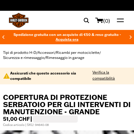
web accessibility
(0)
Spedizione gratuita con un acquisto di €50 & reso gratuito -
Acquista ora
Tipi di prodotto H-D
Accessori
Ricambi per motociclette
/
/
/
Sicurezza e rimessaggio
Rimessaggio in garage
/
Verifica la
Assicurati che questo accessorio sia
compatibilità
compatibile
COPERTURA DI PROTEZIONE
SERBATOIO PER GLI INTERVENTI DI
MANUTENZIONE - GRANDE
51,00 CHF
|
Codice articolo | SKU: 94640-08