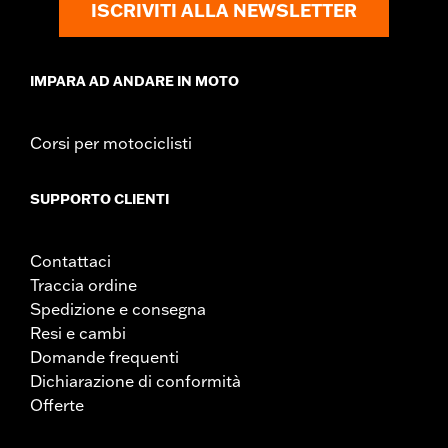
ISCRIVITI ALLA NEWSLETTER
NOTE:
Le coperture per motociclette H-D® non sono progettati
per essere usati quando la moto è trasportata su un
carrello. L’utilizzo di una copertura per motociclette H-D®
quando la moto viene trasportata su un carrello può
IMPARA AD ANDARE IN MOTO
provocare strappi e lacerazioni al tessuto, oltre che
rischiare di danneggiare la motocicletta.
Corsi per motociclisti
SUPPORTO CLIENTI
Contattaci
Traccia ordine
Spedizione e consegna
Resi e cambi
Domande frequenti
Dichiarazione di conformità
Offerte