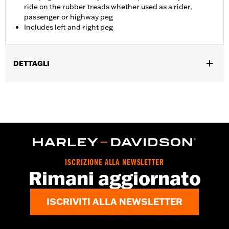
ride on the rubber treads whether used as a rider,
passenger or highway peg
Includes left and right peg
DETTAGLI
Per posizione passeggero sui modelli LiveWire dal '20 in poi e
Softail dal '18 in poi. I veicoli monoposto richiedono l'acquisto
separato dei supporti per le pedane del passeggero.
Istruzioni di installazione
Collezione:
Willie G Skull
Venduti singolarmente:
Coppia
Contenuto della confezione:
Pedaline poggiapiedi destra e
ISCRIZIONE ALLA NEWSLETTER
sinistra
Rimani aggiornato
GARANZIA:
1 year limited warranty – Go to
www.h-
d.com/warranty
for full details
ISCRIVITI ALLA NEWSLETTER