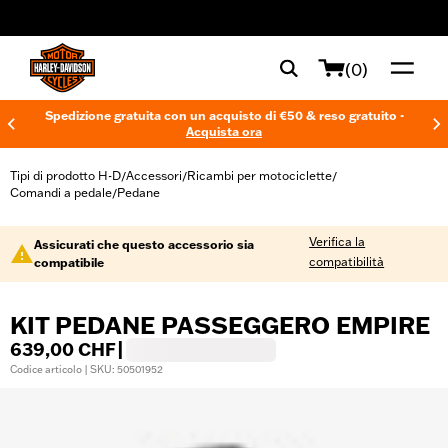
web accessibility
(0)
Spedizione gratuita con un acquisto di €50 & reso gratuito -
Acquista ora
Tipi di prodotto H-D
Accessori
Ricambi per motociclette
/
/
/
Comandi a pedale
Pedane
/
Verifica la
Assicurati che questo accessorio sia
compatibilità
compatibile
KIT PEDANE PASSEGGERO EMPIRE
639,00 CHF
|
Codice articolo | SKU: 50501952