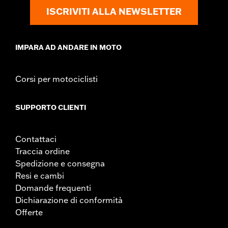
Contenuto della confezione:
Pedane destra e sinistra e
ISCRIVITI ALLA NEWSLETTER
istruzioni per l’installazione
IMPARA AD ANDARE IN MOTO
Corsi per motociclisti
SUPPORTO CLIENTI
Contattaci
Traccia ordine
Spedizione e consegna
Resi e cambi
Domande frequenti
Dichiarazione di conformità
Offerte