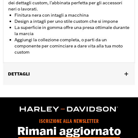
dei dettagli custom, l’abbinata perfetta per gli accessori
neri o lavorati.
Finitura nera con intagli a macchina
Design a intagli per uno stile custom che si impone
La superficie in gomma offre una presa ottimale durante
la marcia
Aggiungi la collezione completa, o parti da un
componente per cominciare a dare vita alla tua moto
custom
DETTAGLI
Per i modelli Dyna® '06-’17, Softail® dal '00 in poi (tranne FXFB,
FXFBS e FXDRS) e Touring dal '86 in poi (esclusi FLTRXRRSE
dal '25 in poi) dotati di supporti per pedane passeggero. Non
compatibile con modelli Trike.
Istruzioni di installazione
Collezione:
Empire
ISCRIZIONE ALLA NEWSLETTER
Rimani aggiornato
Posizione guidatore:
Passeggero
Venduti singolarmente:
Coppia