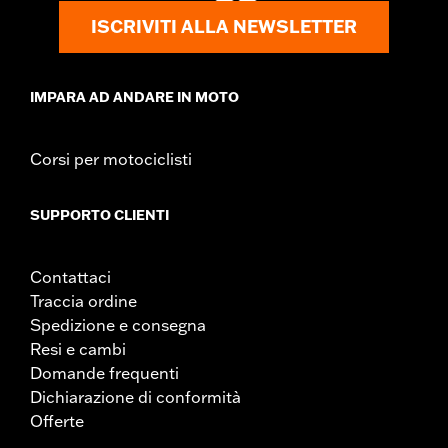
Contenuto della confezione:
Coperchio di accesso alla frizione
ISCRIVITI ALLA NEWSLETTER
e istruzioni per l’installazione
GARANZIA:
,,,,,,,,,,,,,,,,,,,,,,,,,,,,,,,,,,,,,,,,,,,,,,,,,,,,,,,,,,,,,,,,,
NOTE:
La rimozione e l’installazione delle coperture motore può
IMPARA AD ANDARE IN MOTO
richiedere l’acquisto di nuove guarnizioni. Per
informazioni rivolgersi a un concessionario.
Corsi per motociclisti
SUPPORTO CLIENTI
Contattaci
Traccia ordine
Spedizione e consegna
Resi e cambi
Domande frequenti
Dichiarazione di conformità
Offerte