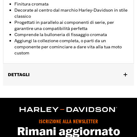
Finitura cromata
Decorate al centro dal marchio Harley-Davidson in stile
classico
Progettati in parallelo ai componenti di serie, per
garantire una compatibilità perfetta
Comprende la bulloneria di fissaggio cromata
Aggiungi la collezione completa, o parti da un
componente per cominciare a dare vita alla tua moto
custom
DETTAGLI
Per modelli Touring dal '16 in poi (escluso modello FLTRXRRSE
dal '25 in poi) e Trike e modelli FLHTCUL e FLHTKL dal '15 in
poi. Anche per modelli Touring e Trike dal ’07 in poi dotati di
carter trasmissione primaria a profilo stretto P/N 25700385 o
25700438.
Istruzioni di installazione
ISCRIZIONE ALLA NEWSLETTER
Rimani aggiornato
Collezione:
Empire
Venduti singolarmente:
Ciascuno