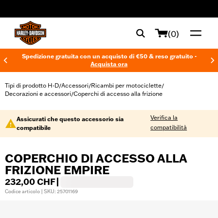
web accessibility
(0)
Spedizione gratuita con un acquisto di €50 & reso gratuito -
Acquista ora
Tipi di prodotto H-D
Accessori
Ricambi per motociclette
/
/
/
Decorazioni e accessori
Coperchi di accesso alla frizione
/
Verifica la
Assicurati che questo accessorio sia
compatibilità
compatibile
COPERCHIO DI ACCESSO ALLA
FRIZIONE EMPIRE
232,00 CHF
|
Codice articolo | SKU: 25701169