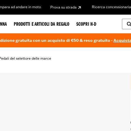
Impara ad andare in moto
Ricerca concessionaria
Prova su strada
NNA
PRODOTTI E ARTICOLI DA REGALO
SCOPRI H-D
dizione gratuita con un acquisto di €50 & reso gratuito -
Acquista
Pedali del selettore delle marce