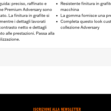
guida: preciso, raffinato e
Resistente finitura in grafit
zione Premium Adversary sono
macchina
iato. La finitura in grafite si
La gomma fornisce una pre
entre i dettagli lavorati
Completa questo look custo
 contrasto netto e dettagli
collezione Adversary
to alle prestazioni. Passa alla
lizzazione.
otore Revolution® Max.
del selettore delle marce e istruzioni di installazione
 Go to
www.h-d.com/warranty
for full details
ISCRIZIONE ALLA NEWSLETTER