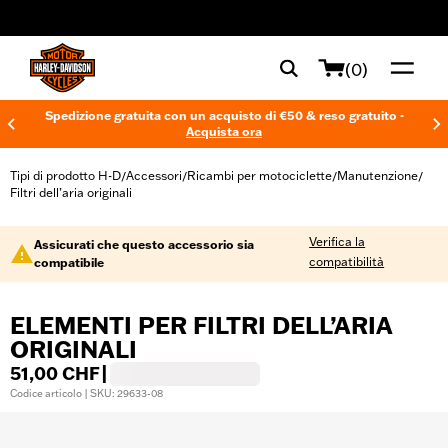
web accessibility
(0)
Spedizione gratuita con un acquisto di €50 & reso gratuito -
Acquista ora
Tipi di prodotto H-D
Accessori
Ricambi per motociclette
Manutenzione
/
/
/
/
Filtri dell’aria originali
Verifica la
Assicurati che questo accessorio sia
compatibilità
compatibile
ELEMENTI PER FILTRI DELL’ARIA
ORIGINALI
51,00 CHF
|
Codice articolo | SKU: 29633-08