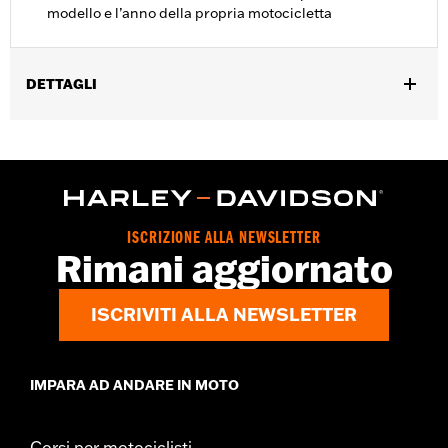
modello e l’anno della propria motocicletta
DETTAGLI
Per modelli Touring and Trike '08-13.
Venduti singolarmente:
Ciascuno
Contenuto della confezione:
Solo filtro dell’aria
ISCRIZIONE ALLA NEWSLETTER
Rimani aggiornato
ISCRIVITI ALLA NEWSLETTER
IMPARA AD ANDARE IN MOTO
Corsi per motociclisti