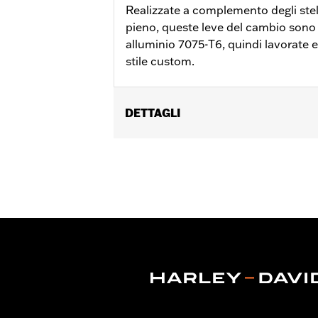
Realizzate a complemento degli steli
pieno, queste leve del cambio sono 
alluminio 7075-T6, quindi lavorate e
stile custom.
DETTAGLI
Per modelli FL Softail® '86-'17, Touring
Istruzioni di installazione
Collezione:
Edge Cut
Venduto/i separatamente:
Pedali de
Venduti singolarmente:
Ciascuno
Materiale:
Alluminio 6061-T6
Contenuto della confezione:
Leva an
GARANZIA:
1 year limited warranty – 