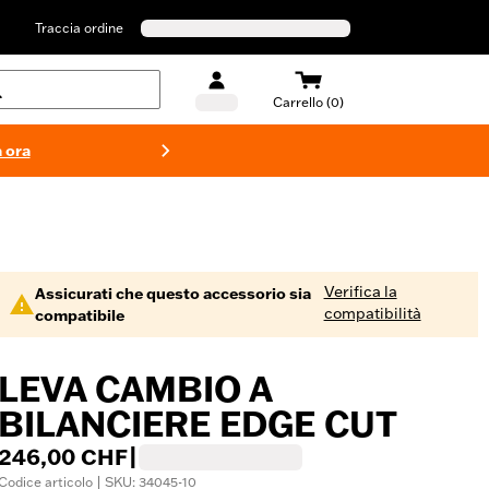
Traccia ordine
Carrello (0)
 ora
Costumi d
Verifica la
Assicurati che questo accessorio sia
compatibilità
compatibile
LEVA CAMBIO A
BILANCIERE EDGE CUT
246,00 CHF
|
Codice articolo | SKU: 34045-10