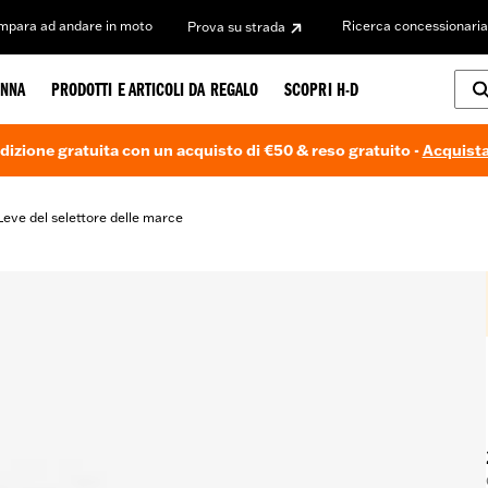
Impara ad andare in moto
Ricerca concessionaria
Prova su strada
NNA
PRODOTTI E ARTICOLI DA REGALO
SCOPRI H-D
dizione gratuita con un acquisto di €50 & reso gratuito -
Acquista
Leve del selettore delle marce