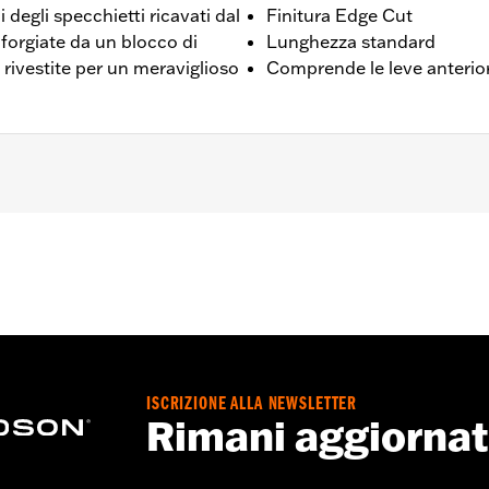
 degli specchietti ricavati dal
Finitura Edge Cut
forgiate da un blocco di
Lunghezza standard
 rivestite per un meraviglioso
Comprende le leve anterior
 dal '88 in poi (tranne FLTRXRRSE dal '25 in poi) e Trike dal 
l selettore delle marce
teriore e posteriore e bulloneria cromata
ISCRIZIONE ALLA NEWSLETTER
Go to
www.h-d.com/warranty
for full details
Rimani aggiorna