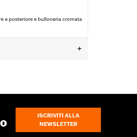
e e posteriore e bulloneria cromata
'08 in poi.
ISCRIVITI ALLA
to
NEWSLETTER