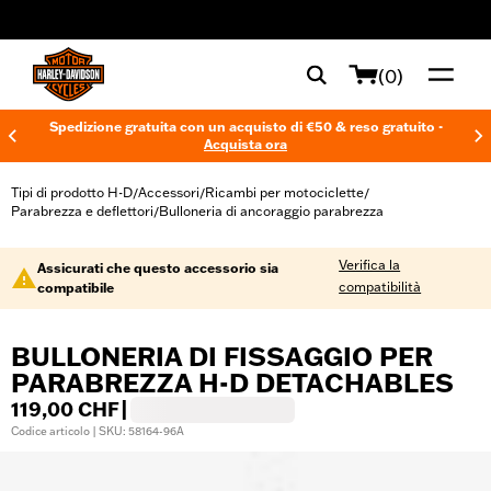
web accessibility
(0)
Spedizione gratuita con un acquisto di €50 & reso gratuito -
Acquista ora
Tipi di prodotto H-D
Accessori
Ricambi per motociclette
/
/
/
Parabrezza e deflettori
Bulloneria di ancoraggio parabrezza
/
Verifica la
Assicurati che questo accessorio sia
compatibilità
compatibile
BULLONERIA DI FISSAGGIO PER
PARABREZZA H-D DETACHABLES
119,00 CHF
|
Codice articolo | SKU: 58164-96A