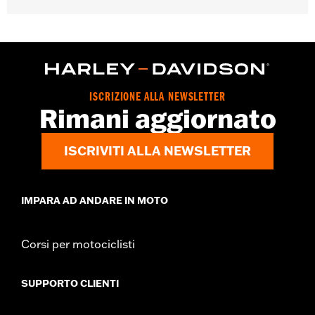
Richiesto per l'installazione dei parabrezza H-D® Detachables™
sui modelli XL '88-’22 (esclusi XL1200CX, XL1200X, XL1200,
XL1200X, e XL1200C dal ’11 in poi) e sui modelli Dyna® '91-’05
(esclusi FXDWG e FXDXT). I modelli XL e Dyna® con indicatori di
direzione anteriori originariamente posizionati sulla piastra
superiore dello sterzo potrebbero richiedere il kit di cablaggio
ISCRIZIONE ALLA NEWSLETTER
indicatori di direzione P/N 72389-96 da acquistare
Rimani aggiornato
separatamente.
Istruzioni di installazione
ISCRIVITI ALLA NEWSLETTER
Venduti singolarmente:
Ciascuno
Contenuto della confezione:
Morsetti lucidati e bulloneria di
montaggio
IMPARA AD ANDARE IN MOTO
GARANZIA:
1 year limited warranty – Go to
www.h-
d.com/warranty
for full details
Corsi per motociclisti
SUPPORTO CLIENTI