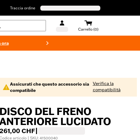
Traccia ordine
Carrello (0)
 ora
Costumi d
Verifica la
Assicurati che questo accessorio sia
compatibilità
compatibile
DISCO DEL FRENO
ANTERIORE LUCIDATO
261,00 CHF
|
Codice articolo | SKU: 41500040