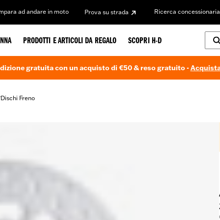
Impara ad andare in moto
Ricerca concessionaria
Prova su strada
NNA
PRODOTTI E ARTICOLI DA REGALO
SCOPRI H-D
dizione gratuita con un acquisto di €50 & reso gratuito -
Acquista
Dischi Freno
/