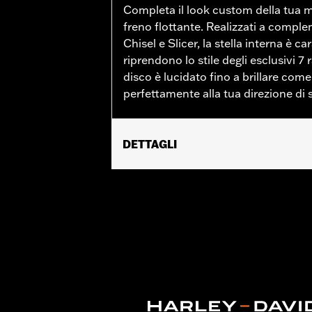
Completa il look custom della tua 
freno flottante. Realizzati a compl
Chisel e Slicer, la stella interna è ca
riprendono lo stile degli esclusivi 7 r
disco è lucidato fino a brillare com
perfettamente alla tua direzione di s
DETTAGLI
Per modelli Touring dal '09 in poi dotat
Istruzioni di installazione
Posizionamento sulla moto:
Anterio
Lato della moto:
Sinistra o destra
Venduti singolarmente:
Ciascuno
Materiale:
Acciaio
Contenuto della confezione:
Rotore 
GARANZIA:
1 year limited warranty – 