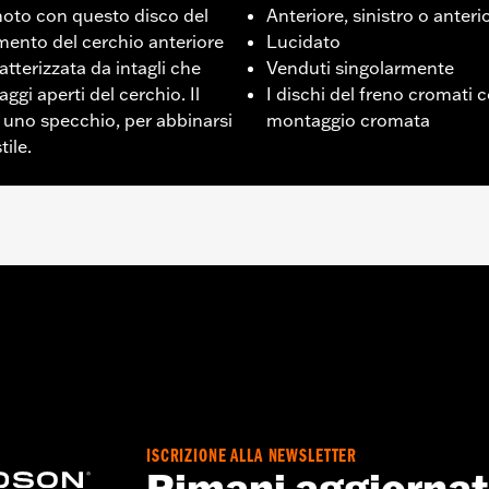
moto con questo disco del
Anteriore, sinistro o anteri
emento del cerchio anteriore
Lucidato
ratterizzata da intagli che
Venduti singolarmente
aggi aperti del cerchio. Il
I dischi del freno cromati
e uno specchio, per abbinarsi
montaggio cromata
tile.
i di cerchi anteriori custom Chisel o Slicer.
re
e bulloneria cromata
ISCRIZIONE ALLA NEWSLETTER
Go to
www.h-d.com/warranty
for full details