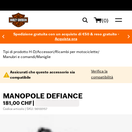
web accessibility
(0)
Spedizione gratuita con un acquisto di €50 & reso gratuito -
Acquista ora
Tipi di prodotto H-D
Accessori
Ricambi per motociclette
/
/
/
Manubri e comandi
Maniglie
/
Verifica la
Assicurati che questo accessorio sia
compatibilità
compatibile
MANOPOLE DEFIANCE
181,00 CHF
|
Codice articolo | SKU: 56100157