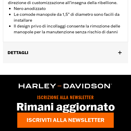
direzione di customizzazione all’insegna della ribellione.
Nero anodizzato
Le comode manopole da 1,5” di diametro sono facili da
installare
Il design privo di incollaggi consente la rimozione delle
manopole per la manutenzione senza rischio di danni
DETTAGLI
Per modelli Dyna FXDLS ‘16-’17 e Softail dal ‘16 in poi, FLSTSE
‘11-’12, FLSTNSE ‘14-’15, FXSBSE ‘13-’14, FXSE ‘16-’17 e modelli
Touring (eccetto FLTRXSE dal ‘18 in poi) e Trike dal ‘08 in poi.
Istruzioni di installazione
Collezione:
Defiance
ISCRIZIONE ALLA NEWSLETTER
Diametro:
1.5
Rimani aggiornato
UDM diametro materiale:
Pollici
Venduti singolarmente:
Coppia
ISCRIVITI ALLA NEWSLETTER
Contenuto della confezione:
Manopola destra e sinistra
GARANZIA:
1 year limited warranty – Go to
www.h-