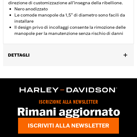
direzione di customizzazione all’insegna della ribellione.
Nero anodizzato
Le comode manopole da 1,5” di diametro sono facili da
installare
Il design privo di incollaggi consente la rimozione delle
manopole per la manutenzione senza rischio di danni
DETTAGLI
Per modelli Dyna FXDLS ‘16-’17 e Softail dal ‘16 in poi, FLSTSE
‘11-’12, FLSTNSE ‘14-’15, FXSBSE ‘13-’14, FXSE ‘16-’17 e modelli
Touring (eccetto FLTRXSE dal ‘18 in poi) e Trike dal ‘08 in poi.
Istruzioni di installazione
Collezione:
Defiance
ISCRIZIONE ALLA NEWSLETTER
Diametro:
1.5
Rimani aggiornato
UDM diametro materiale:
Pollici
Venduti singolarmente:
Coppia
ISCRIVITI ALLA NEWSLETTER
Contenuto della confezione:
Manopola destra e sinistra
GARANZIA:
1 year limited warranty – Go to
www.h-