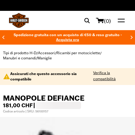
web accessibility
(0)
Spedizione gratuita con un acquisto di €50 & reso gratuito -
Acquista ora
Tipi di prodotto H-D
Accessori
Ricambi per motociclette
/
/
/
Manubri e comandi
Maniglie
/
Verifica la
Assicurati che questo accessorio sia
compatibilità
compatibile
MANOPOLE DEFIANCE
181,00 CHF
|
Codice articolo | SKU: 56100157