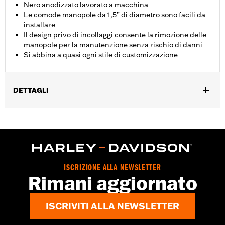
Nero anodizzato lavorato a macchina
Le comode manopole da 1,5” di diametro sono facili da
installare
Il design privo di incollaggi consente la rimozione delle
manopole per la manutenzione senza rischio di danni
Si abbina a quasi ogni stile di customizzazione
DETTAGLI
Per modelli VRSC 2002-2017, XL dal ‘1996 in poi, XR 2008-2013,
Dyna 1996-2017 (eccetto FXDLS), Softail 1995-2015 (eccetto
FLSTNSE, FLSTNSE e FXSBSE e FLSTSE 2011-2012) e modelli
Touring 1996-2007.
Istruzioni di installazione
Collezione:
Defiance
ISCRIZIONE ALLA NEWSLETTER
Rimani aggiornato
Diametro:
1.5
UDM diametro materiale:
Pollici
Venduti singolarmente:
Coppia
ISCRIVITI ALLA NEWSLETTER
Contenuto della confezione:
Manopola destra e sinistra