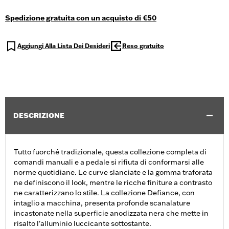
Spedizione gratuita con un acquisto di €50
Aggiungi Alla Lista Dei Desideri
Reso gratuito
DESCRIZIONE
Tutto fuorché tradizionale, questa collezione completa di
comandi manuali e a pedale si rifiuta di conformarsi alle
norme quotidiane. Le curve slanciate e la gomma traforata
ne definiscono il look, mentre le ricche finiture a contrasto
ne caratterizzano lo stile. La collezione Defiance, con
intaglio a macchina, presenta profonde scanalature
incastonate nella superficie anodizzata nera che mette in
risalto l'alluminio luccicante sottostante.