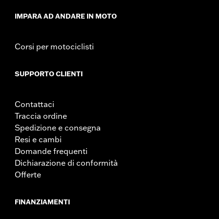
GARANZIA:
1 year limited warranty – Go to
www.h-
d.com/warranty
for full details
IMPARA AD ANDARE IN MOTO
Corsi per motociclisti
SUPPORTO CLIENTI
Contattaci
Traccia ordine
Spedizione e consegna
Resi e cambi
Domande frequenti
Dichiarazione di conformità
Offerte
FINANZIAMENTI