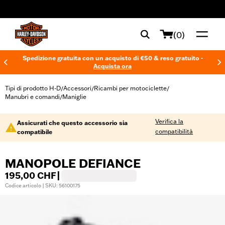
web accessibility
(0)
Spedizione gratuita con un acquisto di €50 & reso gratuito -
Acquista ora
Tipi di prodotto H-D
Accessori
Ricambi per motociclette
/
/
/
Manubri e comandi
Maniglie
/
Verifica la
Assicurati che questo accessorio sia
compatibilità
compatibile
MANOPOLE DEFIANCE
195,00 CHF
|
Codice articolo | SKU: 56100175