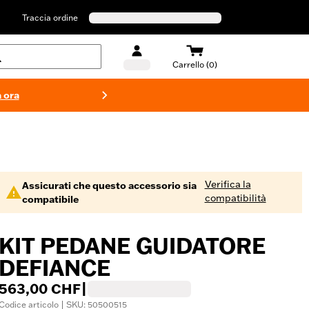
Traccia ordine
Carrello (0)
 ora
Costumi d
Verifica la
Assicurati che questo accessorio sia
compatibilità
compatibile
KIT PEDANE GUIDATORE
DEFIANCE
563,00 CHF
|
Codice articolo | SKU: 50500515