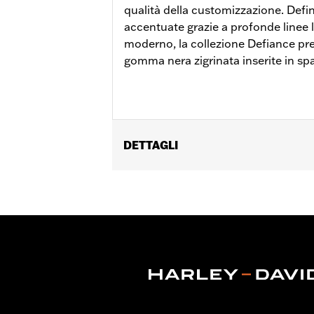
qualità della customizzazione. Defin
accentuate grazie a profonde linee 
moderno, la collezione Defiance pres
gomma nera zigrinata inserite in sp
DETTAGLI
Per modelli FLD 2012-2016, Softail® F
L'installazione sui modelli Softail® 
50087-07A. Non compatibile con caval
Istruzioni di installazione
Collezione:
Defiance
Posizione guidatore:
Motociclista
Forma:
Pinna di squalo
Lato della moto:
Sinistra e destra
Venduti singolarmente:
Coppia