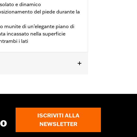
solato e dinamico
iposizionamento del piede durante la
o munite di un’elegante piano di
a incassato nella superficie
ntrambi i lati
LHTKL), e Trike 2009-2013.
quisto separato del cavalletto P/N
 P/N 50233-00, 50000008 o 50000023.
ISCRIVITI ALLA
to
NEWSLETTER