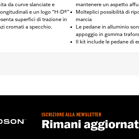
ita da curve slanciate e
mantenere un aspetto affu
longitudinali e un logo “H-D®”
Molteplici possibilità di r
enta superfici di trazione in
marcia
azi cromati a specchio.
Le pedane in alluminio son
appoggio in gomma traforat
Il kit include le pedane di e
L 2000-2017, Touring dal 2000 in poi (eccetto FLHTCUL e F
FLS, FLSS, FLSTFB, FLSTFBS e FLSTN 2000-2017 richiede l'ac
letto Ergo Jiffy P/N 50000091 o prolunga cavalletto Jiffy
ISCRIZIONE ALLA NEWSLETTER
Rimani aggiorna