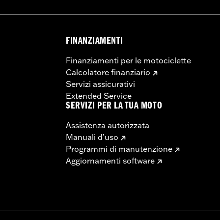
elle pedane e inserti anti-vibrazioni
Go to
www.h-d.com/warranty
for full details
FINANZIAMENTI
Finanziamenti per le motociclette
Calcolatore finanziario
Servizi assicurativi
Extended Service
SERVIZI PER LA TUA MOTO
Assistenza autorizzata
Manuali d’uso
Programmi di manutenzione
Aggiornamenti software