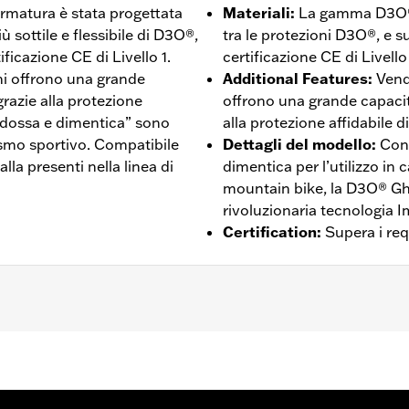
 armatura è stata progettata
Materiali
:
La gamma D3O® G
 sottile e flessibile di D3O®,
tra le protezioni D3O®, e sup
ificazione CE di Livello 1.
certificazione CE di Livello 
ni offrono una grande
Additional Features
:
Vend
grazie alla protezione
offrono una grande capacit
indossa e dimentica” sono
alla protezione affidabile 
lismo sportivo. Compatibile
Dettagli del modello
:
Con
la presenti nella linea di
dimentica per l’utilizzo in
mountain bike, la D3O® Gho
rivoluzionaria tecnologia I
Certification
:
Supera i requ
te