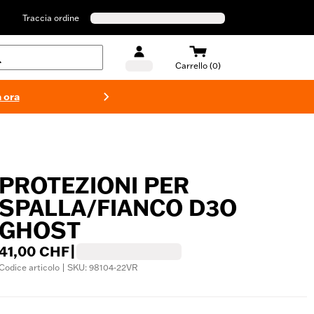
Traccia ordine
Carrello (0)
 ora
Costumi d
PROTEZIONI PER
SPALLA/FIANCO D3O
GHOST
41,00 CHF
|
Codice articolo | SKU: 98104-22VR