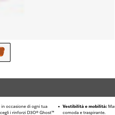
e in occasione di ogni tua
Vestibilità e mobilità
:
Mas
scegli i rinforzi D3O® Ghost™
comoda e traspirante.