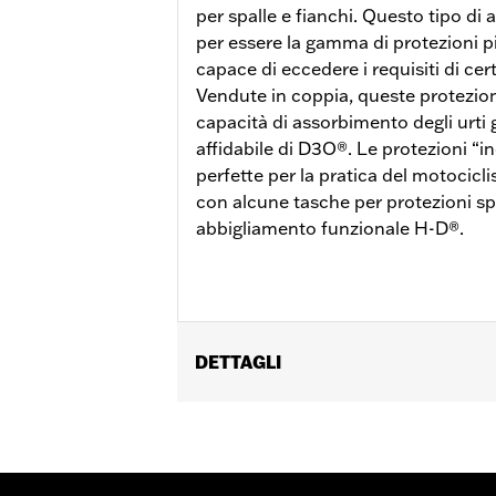
per spalle e fianchi. Questo tipo di
per essere la gamma di protezioni più
capace di eccedere i requisiti di cert
Vendute in coppia, queste protezio
capacità di assorbimento degli urti 
affidabile di D3O®. Le protezioni “
perfette per la pratica del motocic
con alcune tasche per protezioni spal
abbigliamento funzionale H-D®.
DETTAGLI
Genere:
Unisex
Caratteristiche funzionali:
Traspiran
Technology:
Breathable