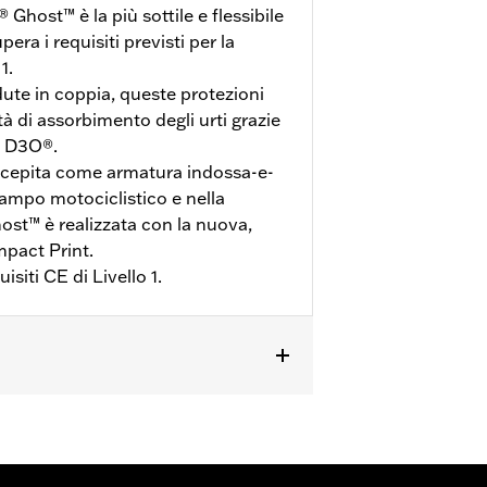
host™ è la più sottile e flessibile
era i requisiti previsti per la
1.
ute in coppia, queste protezioni
à di assorbimento degli urti grazie
di D3O®.
cepita come armatura indossa-e-
 campo motociclistico e nella
st™ è realizzata con la nuova,
mpact Print.
isiti CE di Livello 1.