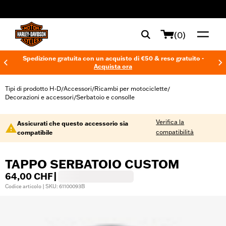
web accessibility
(0)
Spedizione gratuita con un acquisto di €50 & reso gratuito -
Acquista ora
Tipi di prodotto H-D
Accessori
Ricambi per motociclette
/
/
/
Decorazioni e accessori
Serbatoio e consolle
/
Verifica la
Assicurati che questo accessorio sia
compatibilità
compatibile
TAPPO SERBATOIO CUSTOM
64,00 CHF
|
Codice articolo | SKU: 61100093B