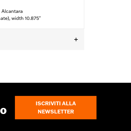
n Alcantara
ate), width 10.875"
nche per modelli Softail dal '18 in
al '21 in poi, FLHFB dal '23 in poi,
o selle con sellino del passeggero
gli
ISCRIVITI ALLA
to
NEWSLETTER