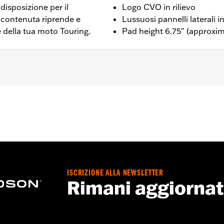
 disposizione per il
Logo CVO in rilievo
 contenuta riprende e
Lussuosi pannelli laterali i
e della tua moto Touring.
Pad height 6.75" (approxim
accabile H-D corto P/N 52935-04A, 52610-09A o 54248-09A. A
o o di altezza standard. Non compatibile con i modelli FLH d
RXRRSE dal '25 in poi e FLHXL, FLHXLSE e FLTRXL dal '26 
larghezza 10,5 pollici.
ISCRIZIONE ALLA NEWSLETTER
o – Visitare la pagina
www.h-d.com/warranty
per tutti i detta
Rimani aggiorna