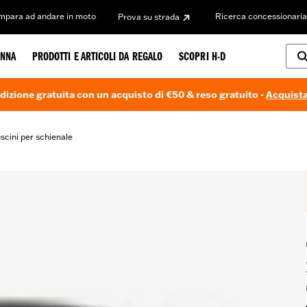
Impara ad andare in moto
Ricerca concessionaria
Prova su strada
NNA
PRODOTTI E ARTICOLI DA REGALO
SCOPRI H-D
dizione gratuita con un acquisto di €50 & reso gratuito -
Acquista
scini per schienale