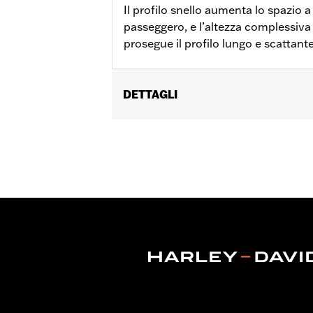
Il profilo snello aumenta lo spazio a
passeggero, e l’altezza complessiva
prosegue il profilo lungo e scattant
DETTAGLI
Adatto per schienalino passeggero st
poi dotati di schienalino HoldFast cort
FLTRXSTSE dal '24 in poi, FLHXU, FLT
alto. Altezza del cuscinetto 6,5 pollici 
Istruzioni di installazione
Altezza:
6.75 Inches
Larghezza:
10.88 Inches
GARANZIA:
Garanzia limitata di 1 ann