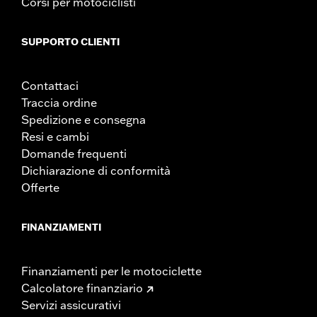
Corsi per motociclisti
49-state U.S. EPA compliant but are NOT compliant for sale
or use in California on pollution-controlled motor vehicles.
California guidelines on tampering can also lead to
SUPPORTO CLIENTI
substantial fines and penalties. Screamin’ Eagle®
Performance products are intended for the experienced
rider only.
Contattaci
Traccia ordine
Spedizione e consegna
Resi e cambi
Domande frequenti
Dichiarazione di conformità
Offerte
FINANZIAMENTI
Finanziamenti per le motociclette
Calcolatore finanziario
Servizi assicurativi