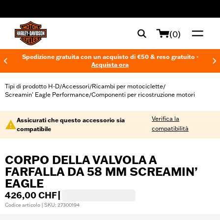
web accessibility
(0)
Spedizione gratuita con un acquisto di €50 & reso gratuito -
Acquista ora
Tipi di prodotto H-D
Accessori
Ricambi per motociclette
/
/
/
Screamin' Eagle Performance
Componenti per ricostruzione motori
/
Verifica la
Assicurati che questo accessorio sia
compatibilità
compatibile
CORPO DELLA VALVOLA A
FARFALLA DA 58 MM SCREAMIN’
EAGLE
426,00 CHF
|
Codice articolo | SKU: 27300194