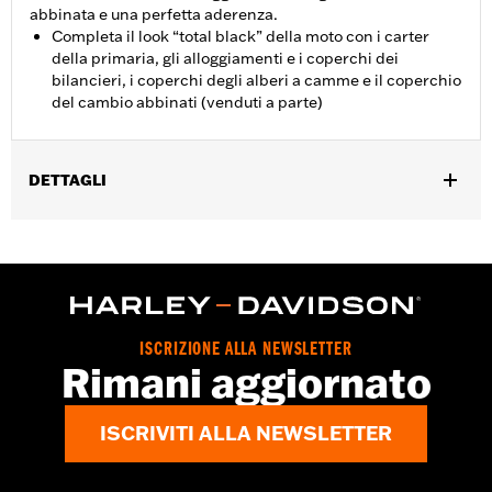
abbinata e una perfetta aderenza.
Completa il look “total black” della moto con i carter
della primaria, gli alloggiamenti e i coperchi dei
bilancieri, i coperchi degli alberi a camme e il coperchio
del cambio abbinati (venduti a parte)
DETTAGLI
Per modelli Touring e Trike '07-'15 (eccetto FLHTCUL e
FLHTKL).
Venduti singolarmente:
Ciascuno
Contenuto della confezione:
Solo il carter della primaria
GARANZIA:
1 year limited warranty – Go to
www.h-
ISCRIZIONE ALLA NEWSLETTER
d.com/warranty
for full details
Rimani aggiornato
NOTE:
La rimozione e l’installazione delle coperture motore può
richiedere l’acquisto di nuove guarnizioni. Per
informazioni rivolgersi a un concessionario.
ISCRIVITI ALLA NEWSLETTER