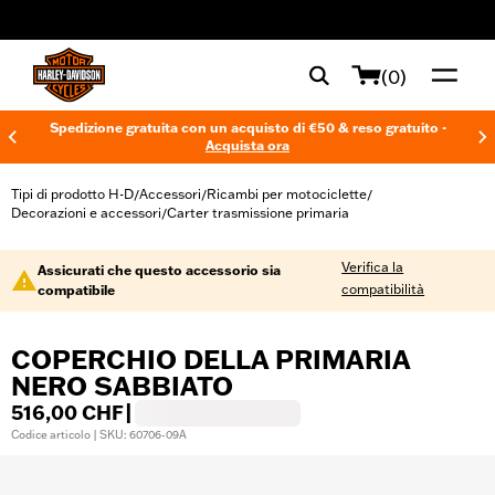
web accessibility
(0)
Spedizione gratuita con un acquisto di €50 & reso gratuito -
Acquista ora
Tipi di prodotto H-D
Accessori
Ricambi per motociclette
/
/
/
Decorazioni e accessori
Carter trasmissione primaria
/
Verifica la
Assicurati che questo accessorio sia
compatibilità
compatibile
COPERCHIO DELLA PRIMARIA
NERO SABBIATO
516,00 CHF
|
Codice articolo | SKU: 60706-09A