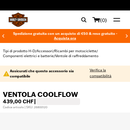
web accessibility
(0)
Spedizione gratuita con un acquisto di €50 & reso gratuito -
Acquista ora
Tipi di prodotto H-D
Accessori
Ricambi per motociclette
/
/
/
Componenti elettrici e batterie
Ventole di raffreddamento
/
Verifica la
Assicurati che questo accessorio sia
compatibilità
compatibile
VENTOLA COOLFLOW
439,00 CHF
|
Codice articolo | SKU: 26800120