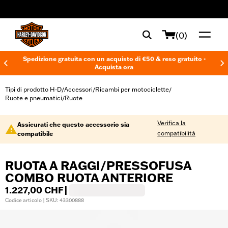
web accessibility
(0)
Spedizione gratuita con un acquisto di €50 & reso gratuito -
Acquista ora
Tipi di prodotto H-D
Accessori
Ricambi per motociclette
/
/
/
Ruote e pneumatici
Ruote
/
Verifica la
Assicurati che questo accessorio sia
compatibilità
compatibile
RUOTA A RAGGI/PRESSOFUSA
COMBO RUOTA ANTERIORE
1.227,00 CHF
|
Codice articolo | SKU: 43300888