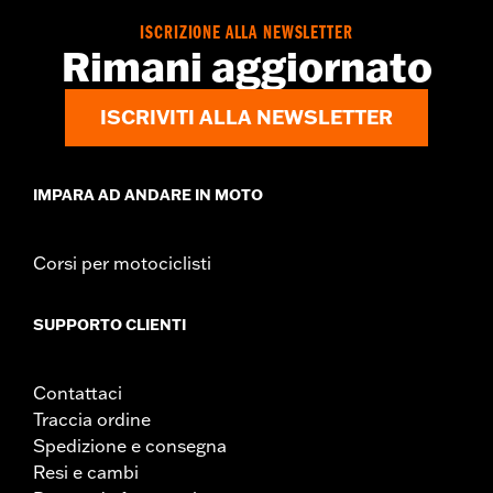
Istruzioni di installazione
Posizionamento sulla moto:
Anteriore
ISCRIZIONE ALLA NEWSLETTER
Rimani aggiornato
Venduto/i separatamente:
Kit installazione ruota e bulloneria
rotore
Venduti singolarmente:
Ciascuno
ISCRIVITI ALLA NEWSLETTER
Materiale:
Alluminio pressofuso
Contenuto della confezione:
Ruota e istruzioni di installazione
Dimensione cerchio:
21
IMPARA AD ANDARE IN MOTO
Corsi per motociclisti
SUPPORTO CLIENTI
Contattaci
Traccia ordine
Spedizione e consegna
Resi e cambi