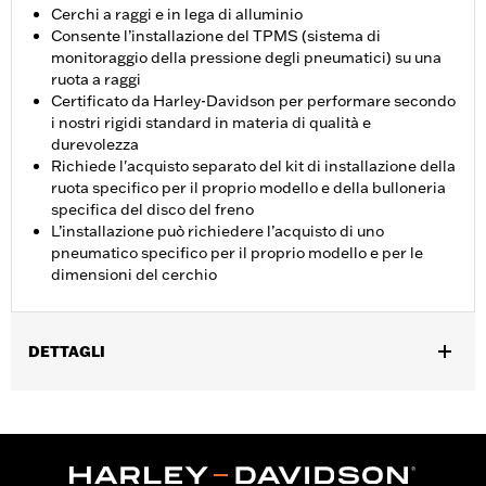
Cerchi a raggi e in lega di alluminio
Consente l’installazione del TPMS (sistema di
monitoraggio della pressione degli pneumatici) su una
ruota a raggi
Certificato da Harley-Davidson per performare secondo
i nostri rigidi standard in materia di qualità e
durevolezza
Richiede l'acquisto separato del kit di installazione della
ruota specifico per il proprio modello e della bulloneria
specifica del disco del freno
L’installazione può richiedere l’acquisto di uno
pneumatico specifico per il proprio modello e per le
dimensioni del cerchio
DETTAGLI
Per modelli FLTRXSE '18-'22. I modelli FLTRXSE 2018-2020
richiedono l’acquisto separato del sensore TPMS P/N
42300145, tranne i modelli giapponesi che necessitano del
codice P/N 42300146.