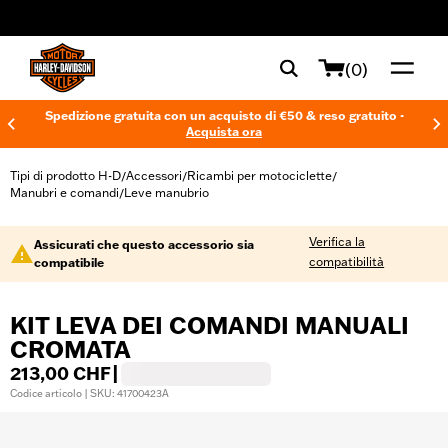
web accessibility
(0)
Spedizione gratuita con un acquisto di €50 & reso gratuito -
Acquista ora
Tipi di prodotto H-D
Accessori
Ricambi per motociclette
/
/
/
Manubri e comandi
Leve manubrio
/
Verifica la
Assicurati che questo accessorio sia
compatibilità
compatibile
KIT LEVA DEI COMANDI MANUALI
CROMATA
213,00 CHF
|
Codice articolo | SKU: 41700423A