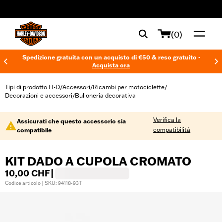
web accessibility
(0)
Spedizione gratuita con un acquisto di €50 & reso gratuito -
Acquista ora
Tipi di prodotto H-D
Accessori
Ricambi per motociclette
/
/
/
Decorazioni e accessori
Bulloneria decorativa
/
Verifica la
Assicurati che questo accessorio sia
compatibilità
compatibile
KIT DADO A CUPOLA CROMATO
10,00 CHF
|
Codice articolo | SKU: 94118-93T