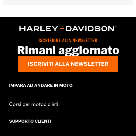
Accessorio universale.
Venduti singolarmente:
Ciascuno
Contenuto della confezione:
5 dadi ciechi cromati
GARANZIA:
1 year limited warranty – Go to
www.h-
d.com/warranty
for full details
ISCRIZIONE ALLA NEWSLETTER
Rimani aggiornato
ISCRIVITI ALLA NEWSLETTER
IMPARA AD ANDARE IN MOTO
Corsi per motociclisti
SUPPORTO CLIENTI