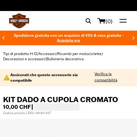
web accessibility
(0)
Spedizione gratuita con un acquisto di €50 & reso gratuito -
Acquista ora
Tipi di prodotto H-D
Accessori
Ricambi per motociclette
/
/
/
Decorazioni e accessori
Bulloneria decorativa
/
Verifica la
Assicurati che questo accessorio sia
compatibilità
compatibile
KIT DADO A CUPOLA CROMATO
10,00 CHF
|
Codice articolo | SKU: 94120-93T