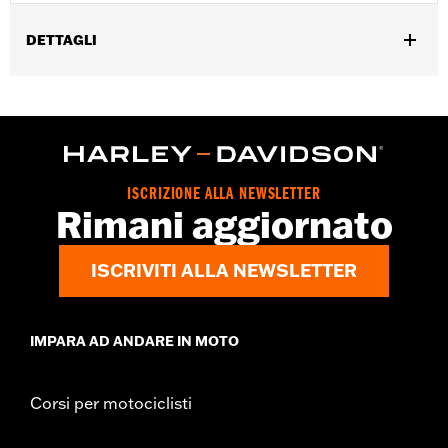
DETTAGLI
Accessorio universale.
Venduti singolarmente:
Ciascuno
Contenuto della confezione:
4 dadi ciechi cromati
GARANZIA:
1 year limited warranty – Go to
www.h-
d.com/warranty
for full details
ISCRIZIONE ALLA NEWSLETTER
Rimani aggiornato
ISCRIVITI ALLA NEWSLETTER
IMPARA AD ANDARE IN MOTO
Corsi per motociclisti