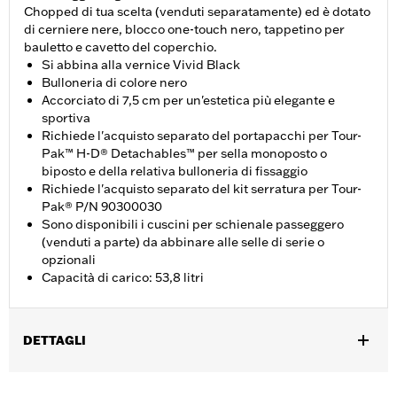
Chopped di tua scelta (venduti separatamente) ed è dotato
di cerniere nere, blocco one-touch nero, tappetino per
bauletto e cavetto del coperchio.
Si abbina alla vernice Vivid Black
Bulloneria di colore nero
Accorciato di 7,5 cm per un'estetica più elegante e
sportiva
Richiede l'acquisto separato del portapacchi per Tour-
Pak™ H-D® Detachables™ per sella monoposto o
biposto e della relativa bulloneria di fissaggio
Richiede l'acquisto separato del kit serratura per Tour-
Pak® P/N 90300030
Sono disponibili i cuscini per schienale passeggero
(venduti a parte) da abbinare alle selle di serie o
opzionali
Capacità di carico: 53,8 litri
DETTAGLI
Per modelli Road King®, Road Glide®, Street Glide®, Electra