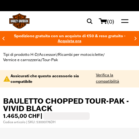
web accessibility
(0)
Spedizione gratuita con un acquisto di €50 & reso gratuito -
Acquista ora
Tipi di prodotto H-D
Accessori
Ricambi per motociclette
/
/
/
Vernice e carrozzeria
Tour-Pak
/
Verifica la
Assicurati che questo accessorio sia
compatibilità
compatibile
BAULETTO CHOPPED TOUR-PAK -
VIVID BLACK
1.465,00 CHF
|
Codice articolo | SKU: 53000776DH