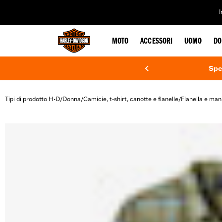
web accessibility
MOTO
ACCESSORI
UOMO
DO
Spe
Tipi di prodotto H-D
Donna
Camicie, t-shirt, canotte e flanelle
Flanella e man
/
/
/