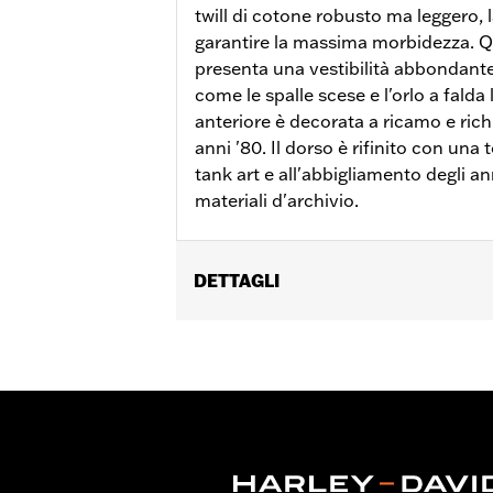
twill di cotone robusto ma leggero,
garantire la massima morbidezza. 
presenta una vestibilità abbondante 
come le spalle scese e l'orlo a falda
anteriore è decorata a ricamo e rich
anni '80. Il dorso è rifinito con una 
tank art e all'abbigliamento degli an
materiali d'archivio.
DETTAGLI
Genere:
Donna
GARANZIA:
Garanzia limitata di 2 anni
Origine:
Articolo d'importazione