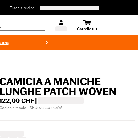
Traccia ordine
Carrello (0)
 ora
Costumi d
CAMICIA A MANICHE
LUNGHE PATCH WOVEN
122,00 CHF
|
Codice articolo | SKU: 96550-25VW