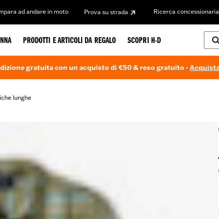
Impara ad andare in moto
Ricerca concessionaria
Prova su strada
NNA
PRODOTTI E ARTICOLI DA REGALO
SCOPRI H-D
dizione gratuita con un acquisto di €50 & reso gratuito -
Acquista
iche lunghe