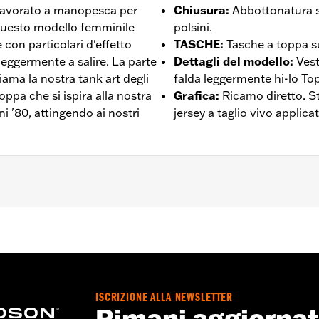
 lavorato a manopesca per
Chiusura
:
Abbottonatura s
Questo modello femminile
polsini.
con particolari d'effetto
TASCHE
:
Tasche a toppa su
 leggermente a salire. La parte
Dettagli del modello
:
Vest
iama la nostra tank art degli
falda leggermente hi-lo To
toppa che si ispira alla nostra
Grafica
:
Ricamo diretto. S
ni '80, attingendo ai nostri
jersey a taglio vivo applic
 – Visitare la pagina
www.h-d.com/warranty
per le informaz
ISCRIZIONE ALLA NEWSLETTER